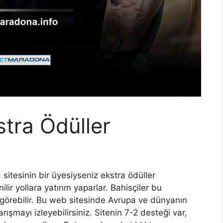
tra Ödüller
itesinin bir üyesiyseniz ekstra ödüller
nilir yollara yatırım yaparlar. Bahisçiler bu
görebilir. Bu web sitesinde Avrupa ve dünyanın
ışmayı izleyebilirsiniz. Sitenin 7-2 desteği var,