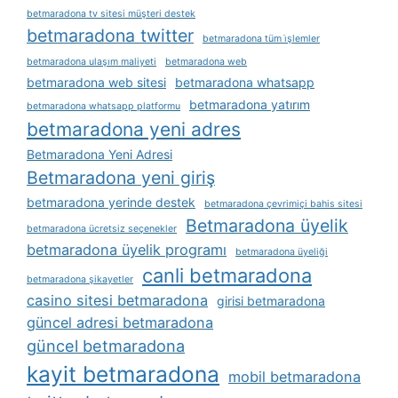
betmaradona tv sitesi müşteri destek
betmaradona twitter
betmaradona tüm i̇şlemler
betmaradona ulaşım maliyeti
betmaradona web
betmaradona web sitesi
betmaradona whatsapp
betmaradona yatırım
betmaradona whatsapp platformu
betmaradona yeni adres
Betmaradona Yeni Adresi
Betmaradona yeni giriş
betmaradona yerinde destek
betmaradona çevrimiçi bahis sitesi
Betmaradona üyelik
betmaradona ücretsiz seçenekler
betmaradona üyelik programı
betmaradona üyeliği
canli betmaradona
betmaradona şikayetler
casino sitesi betmaradona
girisi betmaradona
güncel adresi betmaradona
güncel betmaradona
kayit betmaradona
mobil betmaradona