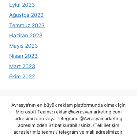
Eylül 2023
Ağustos 2023
Temmuz 2023
Haziran 2023
Mayıs 2023
Nisan 2023
Mart 2023
Ekim 2022
Avrasya'nın en büyük reklam platformunda olmak için
Microsoft Teams:
reklam@avrasyamarketing.com
adresimizden veya Telegram: @Avrasyamarketing
adresimizden irtibat kurabilirsiniz. (Tek iletişim
adreslerimiz teams / telegram ve mail adresimizdir.