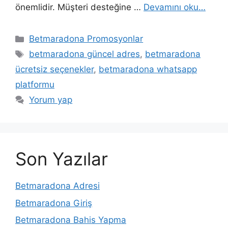
önemlidir. Müşteri desteğine …
Devamını oku…
Kategoriler
Betmaradona Promosyonlar
Etiketler
betmaradona güncel adres
,
betmaradona
ücretsiz seçenekler
,
betmaradona whatsapp
platformu
Yorum yap
Son Yazılar
Betmaradona Adresi
Betmaradona Giriş
Betmaradona Bahis Yapma