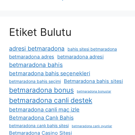
Etiket Bulutu
adresi betmaradona
bahis sitesi betmaradona
betmaradona adres
betmaradona adresi
betmaradona bahis
betmaradona bahis seçenekleri
Betmaradona bahis sitesi
betmaradona bahis seçimi
betmaradona bonus
betmaradona bonuslar
betmaradona canli destek
betmaradona canli maç izle
Betmaradona Canlı Bahis
betmaradona canlı bahis sitesi
betmaradona canlı oyunlar
Betmaradona Casino Sitesi