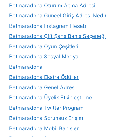
Betmaradona Oturum Açma Adresi
Betmaradona Güncel Giriş Adresi Nedir
Betmaradona Instagram Hesabı
Betmaradona Çift Şans Bahis Seçeneği
Betmaradona Oyun Çeşitleri
Betmaradona Sosyal Medya
Betmaradona
Betmaradona Ekstra Ödüller
Betmaradona Genel Adres
Betmaradona Üyelik Etkinleştirme
Betmaradona Twitter Programı
Betmaradona Sorunsuz Erişim
Betmaradona Mobil Bahisler