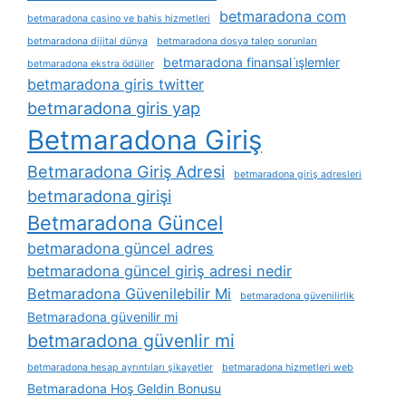
betmaradona com
betmaradona casino ve bahis hizmetleri
betmaradona dijital dünya
betmaradona dosya talep sorunları
betmaradona finansal i̇şlemler
betmaradona ekstra ödüller
betmaradona giris twitter
betmaradona giris yap
Betmaradona Giriş
Betmaradona Giriş Adresi
betmaradona giriş adresleri
betmaradona girişi
Betmaradona Güncel
betmaradona güncel adres
betmaradona güncel giriş adresi nedir
Betmaradona Güvenilebilir Mi
betmaradona güvenilirlik
Betmaradona güvenilir mi
betmaradona güvenlir mi
betmaradona hesap ayrıntıları şikayetler
betmaradona hizmetleri web
Betmaradona Hoş Geldin Bonusu