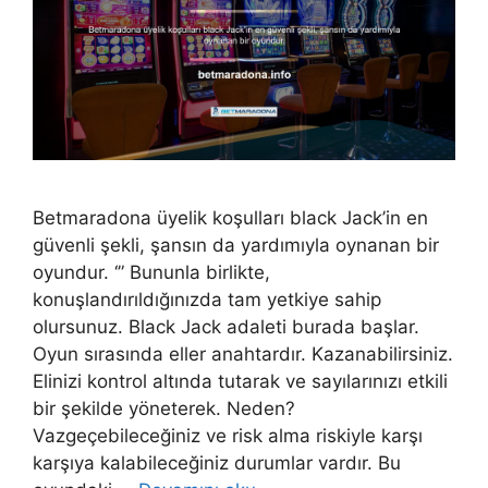
Betmaradona üyelik koşulları black Jack’in en
güvenli şekli, şansın da yardımıyla oynanan bir
oyundur. ‘” Bununla birlikte,
konuşlandırıldığınızda tam yetkiye sahip
olursunuz. Black Jack adaleti burada başlar.
Oyun sırasında eller anahtardır. Kazanabilirsiniz.
Elinizi kontrol altında tutarak ve sayılarınızı etkili
bir şekilde yöneterek. Neden?
Vazgeçebileceğiniz ve risk alma riskiyle karşı
karşıya kalabileceğiniz durumlar vardır. Bu