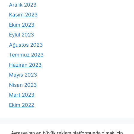
Aralık 2023
Kasım 2023
Ekim 2023
Eylül 2023
Ağustos 2023
Temmuz 2023
Haziran 2023
Mayıs 2023
Nisan 2023
Mart 2023
Ekim 2022
Avrasya'nın en büyük reklam platformunda olmak için