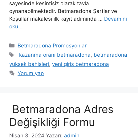
sayesinde kesintisiz olarak tavla
oynanabilmektedir. Betmaradona Şartlar ve
Koşullar makalesi ilk kayıt adımında …
Devamını
oku…
Kategoriler
Betmaradona Promosyonlar
Etiketler
kazanma oranı betmaradona
,
betmaradona
yüksek bahisleri
,
yeni giris betmaradona
Yorum yap
Betmaradona Adres
Değişikliği Formu
Nisan 3, 2024
Yazarı:
admin