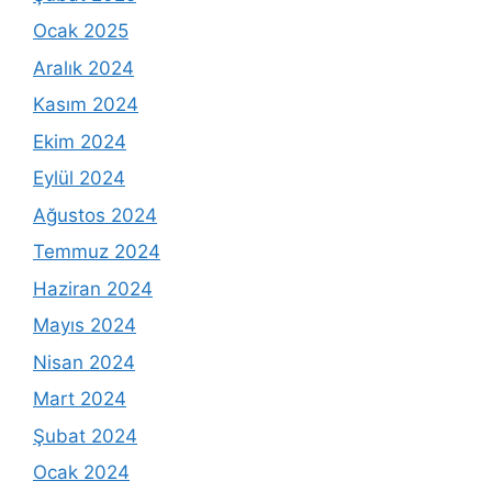
Ocak 2025
Aralık 2024
Kasım 2024
Ekim 2024
Eylül 2024
Ağustos 2024
Temmuz 2024
Haziran 2024
Mayıs 2024
Nisan 2024
Mart 2024
Şubat 2024
Ocak 2024