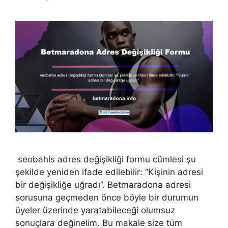
seobahis adres değişikliği formu cümlesi şu
şekilde yeniden ifade edilebilir: “Kişinin adresi
bir değişikliğe uğradı”. Betmaradona adresi
sorusuna geçmeden önce böyle bir durumun
üyeler üzerinde yaratabileceği olumsuz
sonuçlara değinelim. Bu makale size tüm