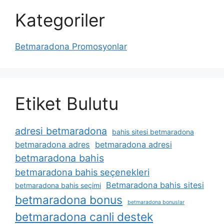
Kategoriler
Betmaradona Promosyonlar
Etiket Bulutu
adresi betmaradona
bahis sitesi betmaradona
betmaradona adres
betmaradona adresi
betmaradona bahis
betmaradona bahis seçenekleri
Betmaradona bahis sitesi
betmaradona bahis seçimi
betmaradona bonus
betmaradona bonuslar
betmaradona canli destek