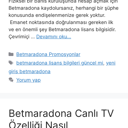
Fiziksel bir bahis kuruluşunda hesap açmak için
Betmaradona kaydolursanız, herhangi bir şüphe
konusunda endişelenmenize gerek yoktur.
Emanet noktasında doğrulanması gereken ilk
ve en önemli şey Betmaradona lisans bilgisidir.
Çevrimiçi …
Devamını oku…
Kategoriler
Betmaradona Promosyonlar
Etiketler
betmaradona lisans bilgileri güncel mi
,
yeni
giris betmaradona
Yorum yap
Betmaradona Canlı TV
Özelliği Nasıl