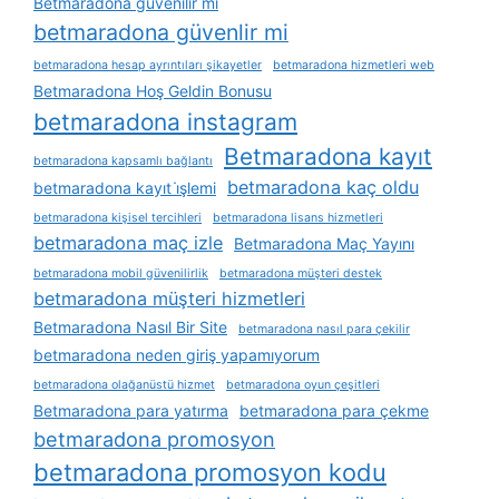
Betmaradona güvenilir mi
betmaradona güvenlir mi
betmaradona hesap ayrıntıları şikayetler
betmaradona hizmetleri web
Betmaradona Hoş Geldin Bonusu
betmaradona instagram
Betmaradona kayıt
betmaradona kapsamlı bağlantı
betmaradona kaç oldu
betmaradona kayıt i̇şlemi
betmaradona kişisel tercihleri
betmaradona lisans hizmetleri
betmaradona maç izle
Betmaradona Maç Yayını
betmaradona mobil güvenilirlik
betmaradona müşteri destek
betmaradona müşteri hizmetleri
Betmaradona Nasıl Bir Site
betmaradona nasıl para çekilir
betmaradona neden giriş yapamıyorum
betmaradona olağanüstü hizmet
betmaradona oyun çeşitleri
Betmaradona para yatırma
betmaradona para çekme
betmaradona promosyon
betmaradona promosyon kodu