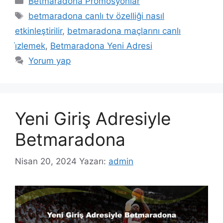
Betmaradona Promosyonlar
Etiketler
betmaradona canlı tv özelliği nasıl
etkinleştirilir
,
betmaradona maçlarını canlı
i̇zlemek
,
Betmaradona Yeni Adresi
Yorum yap
Yeni Giriş Adresiyle
Betmaradona
Nisan 20, 2024
Yazarı:
admin