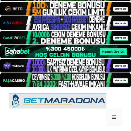
İçeriğe
atla
Menü