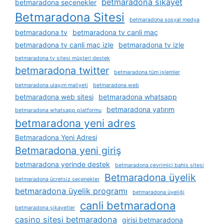
betmaradona sikayet
betmaradona seçenekler
Betmaradona Sitesi
betmaradona sosyal medya
betmaradona tv
betmaradona tv canli maç
betmaradona tv canli maç izle
betmaradona tv izle
betmaradona tv sitesi müşteri destek
betmaradona twitter
betmaradona tüm i̇şlemler
betmaradona ulaşım maliyeti
betmaradona web
betmaradona web sitesi
betmaradona whatsapp
betmaradona yatırım
betmaradona whatsapp platformu
betmaradona yeni adres
Betmaradona Yeni Adresi
Betmaradona yeni giriş
betmaradona yerinde destek
betmaradona çevrimiçi bahis sitesi
Betmaradona üyelik
betmaradona ücretsiz seçenekler
betmaradona üyelik programı
betmaradona üyeliği
canli betmaradona
betmaradona şikayetler
casino sitesi betmaradona
girisi betmaradona