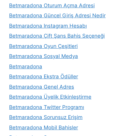
Betmaradona Oturum Açma Adresi
Betmaradona Güncel Giriş Adresi Nedir
Betmaradona Instagram Hesabı
Betmaradona Çift Şans Bahis Seçeneği
Betmaradona Oyun Çeşitleri
Betmaradona Sosyal Medya
Betmaradona
Betmaradona Ekstra Ödüller
Betmaradona Genel Adres
Betmaradona Üyelik Etkinleştirme
Betmaradona Twitter Programı
Betmaradona Sorunsuz Erişim
Betmaradona Mobil Bahisler