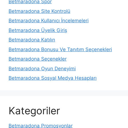
Betmaradona Spor
Betmaradona Site Kontrolü
Betmaradona Kullanıcı İncelemeleri
Betmaradona Üyelik Giriş
Betmaradona Katılın
Betmaradona Bonusu Ve Tanıtım Seçenekleri
Betmaradona Seçenekler
Betmaradona Oyun Deneyimi
Betmaradona Sosyal Medya Hesapları
Kategoriler
Betmaradona Promosyonlar