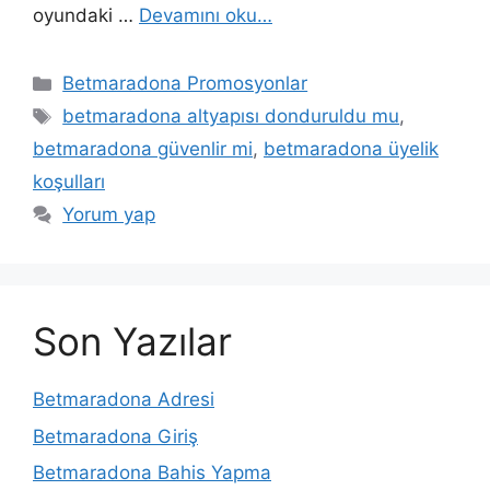
oyundaki …
Devamını oku…
Kategoriler
Betmaradona Promosyonlar
Etiketler
betmaradona altyapısı donduruldu mu
,
betmaradona güvenlir mi
,
betmaradona üyelik
koşulları
Yorum yap
Son Yazılar
Betmaradona Adresi
Betmaradona Giriş
Betmaradona Bahis Yapma