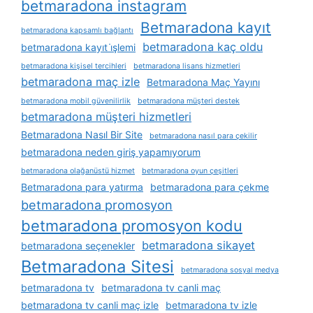
betmaradona instagram
Betmaradona kayıt
betmaradona kapsamlı bağlantı
betmaradona kaç oldu
betmaradona kayıt i̇şlemi
betmaradona kişisel tercihleri
betmaradona lisans hizmetleri
betmaradona maç izle
Betmaradona Maç Yayını
betmaradona mobil güvenilirlik
betmaradona müşteri destek
betmaradona müşteri hizmetleri
Betmaradona Nasıl Bir Site
betmaradona nasıl para çekilir
betmaradona neden giriş yapamıyorum
betmaradona olağanüstü hizmet
betmaradona oyun çeşitleri
Betmaradona para yatırma
betmaradona para çekme
betmaradona promosyon
betmaradona promosyon kodu
betmaradona sikayet
betmaradona seçenekler
Betmaradona Sitesi
betmaradona sosyal medya
betmaradona tv
betmaradona tv canli maç
betmaradona tv canli maç izle
betmaradona tv izle