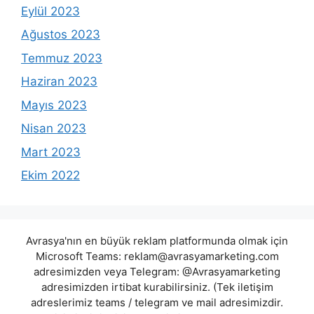
Eylül 2023
Ağustos 2023
Temmuz 2023
Haziran 2023
Mayıs 2023
Nisan 2023
Mart 2023
Ekim 2022
Avrasya'nın en büyük reklam platformunda olmak için
Microsoft Teams:
reklam@avrasyamarketing.com
adresimizden veya Telegram: @Avrasyamarketing
adresimizden irtibat kurabilirsiniz. (Tek iletişim
adreslerimiz teams / telegram ve mail adresimizdir.