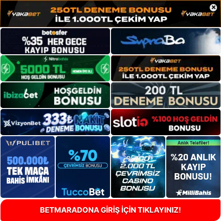
×
BETMARADONA GİRİŞ İÇİN TIKLAYINIZ!