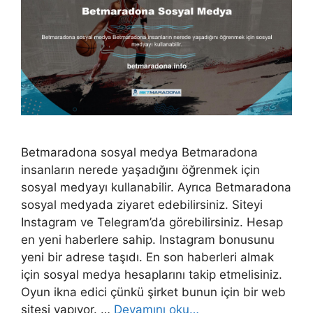
Betmaradona sosyal medya Betmaradona
insanların nerede yaşadığını öğrenmek için
sosyal medyayı kullanabilir. Ayrıca Betmaradona
sosyal medyada ziyaret edebilirsiniz. Siteyi
Instagram ve Telegram’da görebilirsiniz. Hesap
en yeni haberlere sahip. Instagram bonusunu
yeni bir adrese taşıdı. En son haberleri almak
için sosyal medya hesaplarını takip etmelisiniz.
Oyun ikna edici çünkü şirket bunun için bir web
sitesi yapıyor. …
Devamını oku…