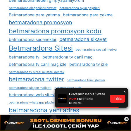
betmaradona neden giriş yapamıyorum
betmaradona olağanüstü hizmet
betmaradona oyun çeşitleri
Betmaradona para yatırma
betmaradona para çekme
betmaradona promosyon
betmaradona promosyon kodu
betmaradona sikayet
betmaradona seçenekler
Betmaradona Sitesi
betmaradona sosyal medya
betmaradona tv
betmaradona tv canli maç
betmaradona tv canli maç izle
betmaradona tv izle
betmaradona tv sitesi müşteri destek
betmaradona twitter
betmaradona tüm i̇şlemler
betmaradona ulaşım maliyeti
betmaradona web
betmaradona web sitesi
betmaradona whatsapp
betmaradona yatırım
betmaradona whatsapp platformu
betmaradona yeni adres
×
Betmaradona Yeni Adresi
Betmaradona yeni giriş