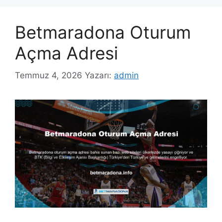
Betmaradona Oturum
Açma Adresi
Temmuz 4, 2026
Yazarı:
admin