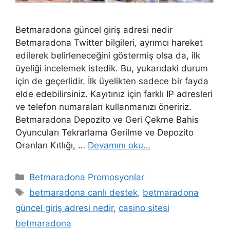
Betmaradona güncel giriş adresi nedir
Betmaradona Twitter bilgileri, ayrımcı hareket
edilerek belirleneceğini göstermiş olsa da, ilk
üyeliği incelemek istedik. Bu, yukarıdaki durum
için de geçerlidir. İlk üyelikten sadece bir fayda
elde edebilirsiniz. Kayıtınız için farklı IP adresleri
ve telefon numaraları kullanmanızı öneririz.
Betmaradona Depozito ve Geri Çekme Bahis
Oyuncuları Tekrarlama Gerilme ve Depozito
Oranları Kıtlığı, …
Devamını oku…
Kategoriler
Betmaradona Promosyonlar
Etiketler
betmaradona canlı destek
,
betmaradona
güncel giriş adresi nedir
,
casino sitesi
betmaradona