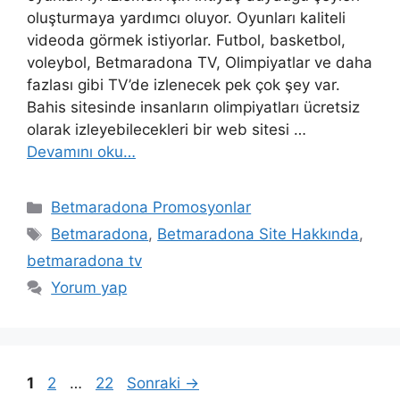
oluşturmaya yardımcı oluyor. Oyunları kaliteli
videoda görmek istiyorlar. Futbol, basketbol,
voleybol, Betmaradona TV, Olimpiyatlar ve daha
fazlası gibi TV’de izlenecek pek çok şey var.
Bahis sitesinde insanların olimpiyatları ücretsiz
olarak izleyebilecekleri bir web sitesi …
Devamını oku…
Kategoriler
Betmaradona Promosyonlar
Etiketler
Betmaradona
,
Betmaradona Site Hakkında
,
betmaradona tv
Yorum yap
Yazı
Sayfa
Sayfa
Sayfa
1
2
…
22
Sonraki
→