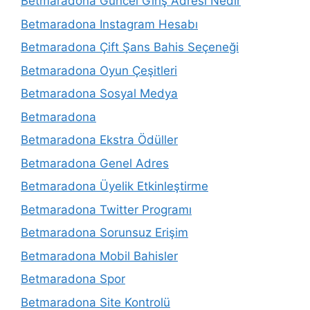
Betmaradona Güncel Giriş Adresi Nedir
Betmaradona Instagram Hesabı
Betmaradona Çift Şans Bahis Seçeneği
Betmaradona Oyun Çeşitleri
Betmaradona Sosyal Medya
Betmaradona
Betmaradona Ekstra Ödüller
Betmaradona Genel Adres
Betmaradona Üyelik Etkinleştirme
Betmaradona Twitter Programı
Betmaradona Sorunsuz Erişim
Betmaradona Mobil Bahisler
Betmaradona Spor
Betmaradona Site Kontrolü