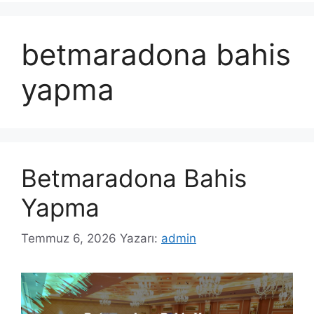
betmaradona bahis
yapma
Betmaradona Bahis
Yapma
Temmuz 6, 2026
Yazarı:
admin