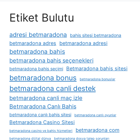
Etiket Bulutu
adresi betmaradona
bahis sitesi betmaradona
betmaradona adres
betmaradona adresi
betmaradona bahis
betmaradona bahis seçenekleri
Betmaradona bahis sitesi
betmaradona bahis seçimi
betmaradona bonus
betmaradona bonuslar
betmaradona canli destek
betmaradona canli maç izle
Betmaradona Canlı Bahis
betmaradona canlı bahis sitesi
betmaradona canlı oyunlar
Betmaradona Casino Sitesi
betmaradona com
betmaradona casino ve bahis hizmetleri
betmaradona dijital dünya
betmaradona dosya talep sorunları