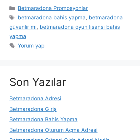
Kategoriler
Betmaradona Promosyonlar
Etiketler
betmaradona bahis yapma
,
betmaradona
güvenlir mi
,
betmaradona oyun lisansı bahis
yapma
Yorum yap
Son Yazılar
Betmaradona Adresi
Betmaradona Giriş
Betmaradona Bahis Yapma
Betmaradona Oturum Açma Adresi