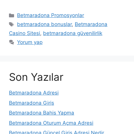
Kategoriler
Betmaradona Promosyonlar
Etiketler
betmaradona bonuslar
,
Betmaradona
Casino Sitesi
,
betmaradona güvenilirlik
Yorum yap
Son Yazılar
Betmaradona Adresi
Betmaradona Giriş
Betmaradona Bahis Yapma
Betmaradona Oturum Açma Adresi
Betmaradona Güncel Giriş Adresi Nedir