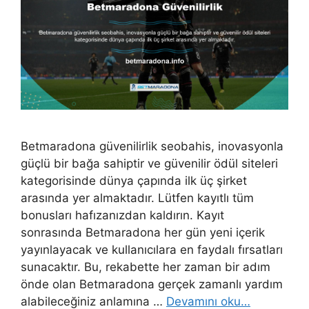
Betmaradona güvenilirlik seobahis, inovasyonla
güçlü bir bağa sahiptir ve güvenilir ödül siteleri
kategorisinde dünya çapında ilk üç şirket
arasında yer almaktadır. Lütfen kayıtlı tüm
bonusları hafızanızdan kaldırın. Kayıt
sonrasında Betmaradona her gün yeni içerik
yayınlayacak ve kullanıcılara en faydalı fırsatları
sunacaktır. Bu, rekabette her zaman bir adım
önde olan Betmaradona gerçek zamanlı yardım
alabileceğiniz anlamına …
Devamını oku…