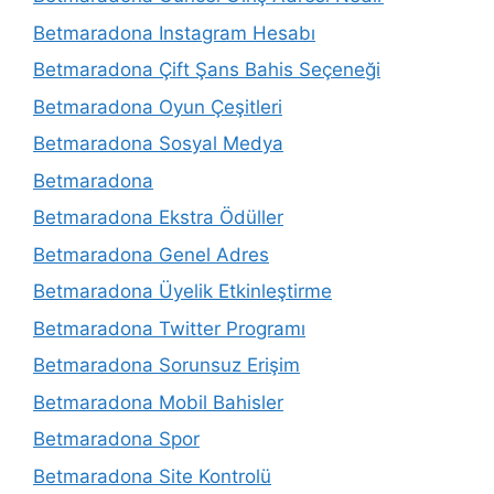
Betmaradona Instagram Hesabı
Betmaradona Çift Şans Bahis Seçeneği
Betmaradona Oyun Çeşitleri
Betmaradona Sosyal Medya
Betmaradona
Betmaradona Ekstra Ödüller
Betmaradona Genel Adres
Betmaradona Üyelik Etkinleştirme
Betmaradona Twitter Programı
Betmaradona Sorunsuz Erişim
Betmaradona Mobil Bahisler
Betmaradona Spor
Betmaradona Site Kontrolü