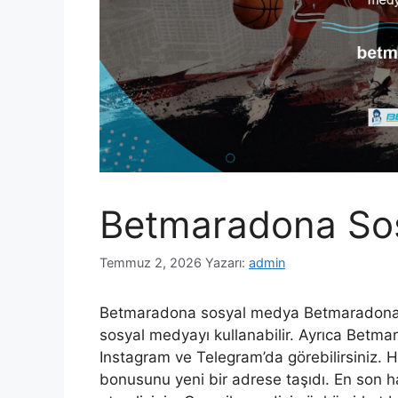
Betmaradona So
Temmuz 2, 2026
Yazarı:
admin
Betmaradona sosyal medya Betmaradona i
sosyal medyayı kullanabilir. Ayrıca Betma
Instagram ve Telegram’da görebilirsiniz. 
bonusunu yeni bir adrese taşıdı. En son h