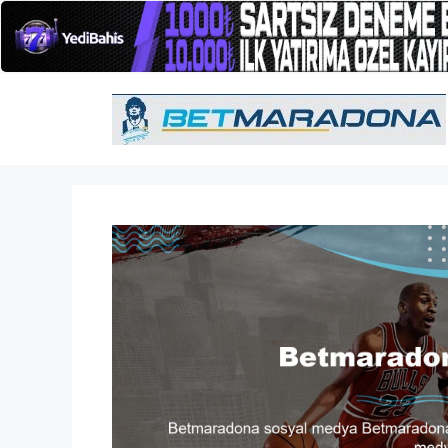
İçeriğe
atla