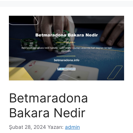
Betmaradona
Bakara Nedir
Şubat 28, 2024
Yazarı:
admin