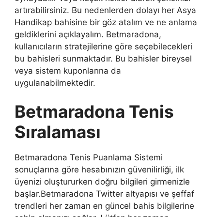
artırabilirsiniz. Bu nedenlerden dolayı her Asya
Handikap bahisine bir göz atalım ve ne anlama
geldiklerini açıklayalım. Betmaradona,
kullanıcıların stratejilerine göre seçebilecekleri
bu bahisleri sunmaktadır. Bu bahisler bireysel
veya sistem kuponlarına da
uygulanabilmektedir.
Betmaradona Tenis
Sıralaması
Betmaradona Tenis Puanlama Sistemi
sonuçlarına göre hesabınızın güvenilirliği, ilk
üyenizi oluştururken doğru bilgileri girmenizle
başlar.Betmaradona Twitter altyapısı ve şeffaf
trendleri her zaman en güncel bahis bilgilerine