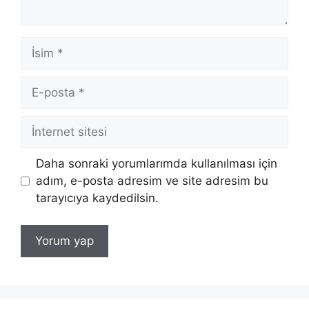
İsim
E-
posta
İnternet
sitesi
Daha sonraki yorumlarımda kullanılması için
adım, e-posta adresim ve site adresim bu
tarayıcıya kaydedilsin.