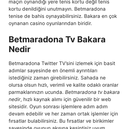
maçın oynandığı yere tenis kortu değil tenis
kortu denildiğini unutmayın. Betmaradona
tenise de bahis oynayabilirsiniz. Bakara en çok
oynanan casino oyunlarından biridir.
Betmaradona Tv Bakara
Nedir
Betmaradona Twitter TV’sini izlemek için basit
adımlar sayesinde en önemli ayrıntıları
istediğiniz zaman girebilirsiniz. Sahada ne
olursa olsun hızlı, verimli ve kalite odaklı oranlar
parmaklarınızın ucunda.
Betmaradona tv bakara
nedir
, hızlı kaynak alımı için güvenilir bir web
sitesidir. Oyun sonrası işlemlere adım adım
devam edebilir ve her zaman ortak işlemler için
fırsatlar bulabilirsiniz. Bu fırsatlar ve birikimler
sayesinde oyunun akışına kesintisiz uyum