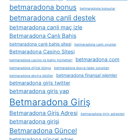
betmaradona bonus
betmaradona bonuslar
betmaradona canli destek
betmaradona canli maç izle
Betmaradona Canlı Bahis
betmaradona canlı bahis sitesi
betmaradona canlı oyunlar
Betmaradona Casino Sitesi
betmaradona com
betmaradona casino ve bahis hizmetleri
betmaradona dijital dünya
betmaradona dosya talep sorunları
betmaradona finansal i̇şlemler
betmaradona ekstra ödüller
betmaradona giris twitter
betmaradona giris yap
Betmaradona Giriş
Betmaradona Giriş Adresi
betmaradona giriş adresleri
betmaradona girişi
Betmaradona Güncel
betmaradona güncel adres