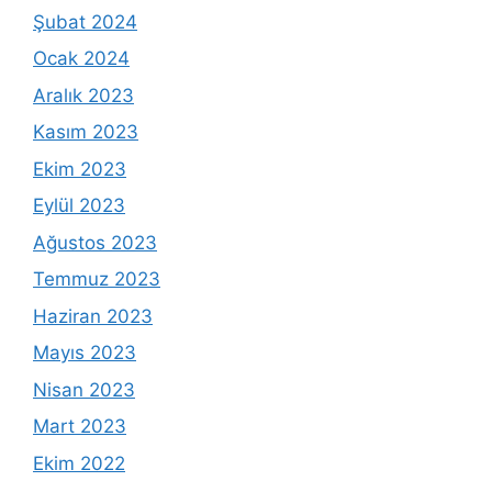
Şubat 2024
Ocak 2024
Aralık 2023
Kasım 2023
Ekim 2023
Eylül 2023
Ağustos 2023
Temmuz 2023
Haziran 2023
Mayıs 2023
Nisan 2023
Mart 2023
Ekim 2022