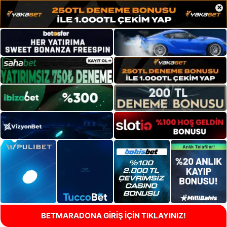
×
BETMARADONA GİRİŞ İÇİN TIKLAYINIZ!