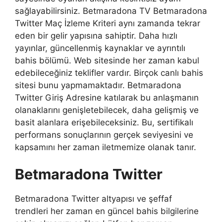
sağlayabilirsiniz. Betmaradona TV Betmaradona
Twitter Maç İzleme Kriteri aynı zamanda tekrar
eden bir gelir yapısına sahiptir. Daha hızlı
yayınlar, güncellenmiş kaynaklar ve ayrıntılı
bahis bölümü. Web sitesinde her zaman kabul
edebileceğiniz teklifler vardır. Birçok canlı bahis
sitesi bunu yapmamaktadır. Betmaradona
Twitter Giriş Adresine katılarak bu anlaşmanın
olanaklarını genişletebilecek, daha gelişmiş ve
basit alanlara erişebileceksiniz. Bu, sertifikalı
performans sonuçlarının gerçek seviyesini ve
kapsamını her zaman iletmemize olanak tanır.
Betmaradona Twitter
Betmaradona Twitter altyapısı ve şeffaf
trendleri her zaman en güncel bahis bilgilerine