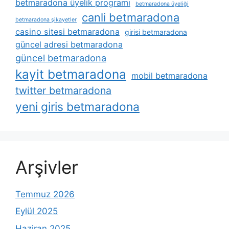
betmaradona üyelik programı
betmaradona üyeliği
canli betmaradona
betmaradona şikayetler
casino sitesi betmaradona
girisi betmaradona
güncel adresi betmaradona
güncel betmaradona
kayit betmaradona
mobil betmaradona
twitter betmaradona
yeni giris betmaradona
Arşivler
Temmuz 2026
Eylül 2025
Haziran 2025