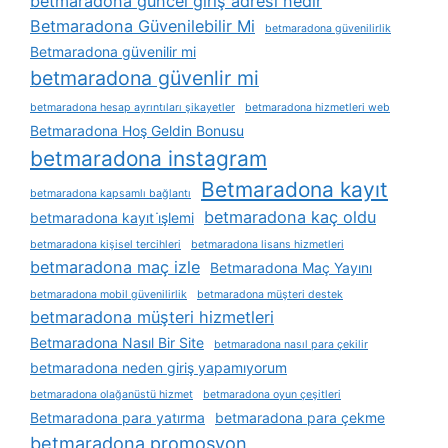
betmaradona güncel giriş adresi nedir
Betmaradona Güvenilebilir Mi
betmaradona güvenilirlik
Betmaradona güvenilir mi
betmaradona güvenlir mi
betmaradona hesap ayrıntıları şikayetler
betmaradona hizmetleri web
Betmaradona Hoş Geldin Bonusu
betmaradona instagram
Betmaradona kayıt
betmaradona kapsamlı bağlantı
betmaradona kaç oldu
betmaradona kayıt i̇şlemi
betmaradona kişisel tercihleri
betmaradona lisans hizmetleri
betmaradona maç izle
Betmaradona Maç Yayını
betmaradona mobil güvenilirlik
betmaradona müşteri destek
betmaradona müşteri hizmetleri
Betmaradona Nasıl Bir Site
betmaradona nasıl para çekilir
betmaradona neden giriş yapamıyorum
betmaradona olağanüstü hizmet
betmaradona oyun çeşitleri
Betmaradona para yatırma
betmaradona para çekme
betmaradona promosyon