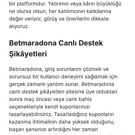
bir platformdur. Yatırımın veya kârın büyüklüğü
ne olursa olsun, her katılımcının katkılarına
değer veriyor, görüş ve önerilerini dikkate
alıyoruz.
Betmaradona Canlı Destek
Şikâyetleri
Betmaradona, giriş sorunlarını çözmek ve
sorunsuz bir kullanıcı deneyimi sağlamak için
gerçek zamanlı yardım sunar.
Betmaradona
canlı destek şikâyetleri
sitesine üye olduktan
sonra maç öncesi veya canlı bahis
seçenekleriyle kendi kuponlarınızı
tasarlayabilirsiniz. Tasarladığınız kuponların
kazanma ihtimalinin daha yüksek olduğunu,
başarı şansınızı artırdığını her zaman