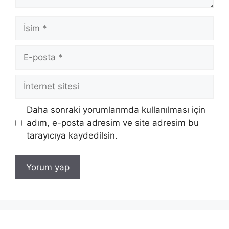
İsim
E-
posta
İnternet
sitesi
Daha sonraki yorumlarımda kullanılması için
adım, e-posta adresim ve site adresim bu
tarayıcıya kaydedilsin.