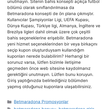
unutmayın. Sitenin bahis konsepti açıkça futbol
bölümü olarak sınıflandırılmasa da
Betmaradona konsepti de ön plana çıkmıştır.
Kullanıcılar Şampiyonlar Ligi, UEFA Kupası,
Dünya Kupası, Türkiye ligi, Almanya, İngiltere ve
Brezilya ligleri dahil olmak üzere çok çeşitli
bahis seçeneklerine erişebilir. Betmaradona
yeni hizmet seçeneklerinden bir veya birkaçını
seçip kupon oluşturduysam kullandığım
kuponları nerede bulabilirim? Herhangi bir
sorunuz varsa, lütfen bizimle iletişime
geçmeden önce web sitesine kaydolmanız
gerektiğini unutmayın. Lütfen bunu koruyun.
Giriş yaptığınızda belirlediğiniz bölümden
yapmış olduğunuz kuponlara ulaşabilirsiniz.
Kategoriler
Betmaradona Promosyonlar
Etiketler