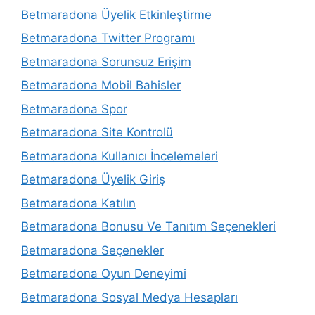
Betmaradona Üyelik Etkinleştirme
Betmaradona Twitter Programı
Betmaradona Sorunsuz Erişim
Betmaradona Mobil Bahisler
Betmaradona Spor
Betmaradona Site Kontrolü
Betmaradona Kullanıcı İncelemeleri
Betmaradona Üyelik Giriş
Betmaradona Katılın
Betmaradona Bonusu Ve Tanıtım Seçenekleri
Betmaradona Seçenekler
Betmaradona Oyun Deneyimi
Betmaradona Sosyal Medya Hesapları