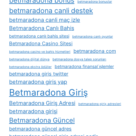
betmaradona bonus
betmaradona bonuslar
betmaradona canli destek
betmaradona canli maç izle
Betmaradona Canlı Bahis
betmaradona canlı bahis sitesi
betmaradona canlı oyunlar
Betmaradona Casino Sitesi
betmaradona com
betmaradona casino ve bahis hizmetleri
betmaradona dijital dünya
betmaradona dosya talep sorunları
betmaradona finansal i̇şlemler
betmaradona ekstra ödüller
betmaradona giris twitter
betmaradona giris yap
Betmaradona Giriş
Betmaradona Giriş Adresi
betmaradona giriş adresleri
betmaradona girişi
Betmaradona Güncel
betmaradona güncel adres