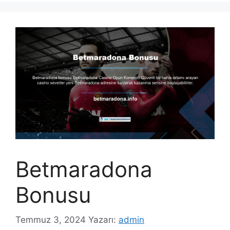
Betmaradona
Bonusu
Temmuz 3, 2024
Yazarı:
admin