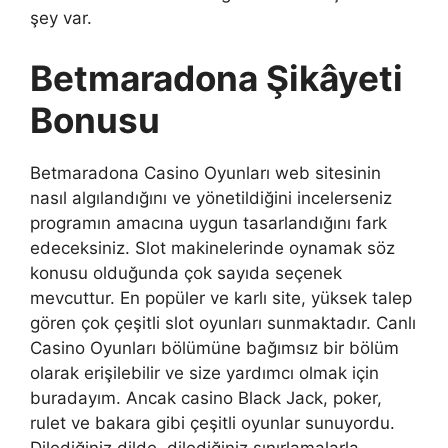
şey var.
Betmaradona Şikâyeti
Bonusu
Betmaradona Casino Oyunları web sitesinin
nasıl algılandığını ve yönetildiğini incelerseniz
programın amacına uygun tasarlandığını fark
edeceksiniz. Slot makinelerinde oynamak söz
konusu olduğunda çok sayıda seçenek
mevcuttur. En popüler ve karlı site, yüksek talep
gören çok çeşitli slot oyunları sunmaktadır. Canlı
Casino Oyunları bölümüne bağımsız bir bölüm
olarak erişilebilir ve size yardımcı olmak için
buradayım. Ancak casino Black Jack, poker,
rulet ve bakara gibi çeşitli oyunlar sunuyordu.
Dilediğiniz dilde, dilediğiniz sınırlamalarla