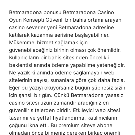
Betmaradona bonusu Betmaradona Casino
Oyun Konsepti Güvenli bir bahis ortamı arayan
casino severler yeni Betmaradona adresine
katılarak kazanma serisine başlayabilirler.
Mükemmel hizmet sağlamak için
güvenebileceğiniz birinin olması çok önemlidir.
Kullanıcıların bir bahis sitesinden öncelikli
beklentisi anında ödeme yapabilme yeteneğidir.
Ne yazık ki anında ödeme sağlamayan web
sitelerinin sayısı, sunanlara göre çok daha fazla.
Eğer bu yazıyı okuyorsanız bugün şüphesiz sizin
için şanslı bir gün. Çünkü Betmaradona yasasız
casino sitesi uzun zamandır aradığınız en
güvenilir sitelerden biridir. Etkileyici web sitesi
tasarımı ve şeffaf fiyatlandırma, katılımcıların
çoğunu ikna etti. Bu premium siteye abone
olmadan önce bilmeniz gereken birkaç önemli