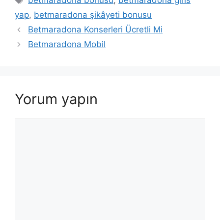
betmaradona bonusu
,
betmaradona giris
yap
,
betmaradona şikâyeti bonusu
Yazı
Betmaradona Konserleri Ücretli Mi
dolaşımı
Betmaradona Mobil
Yorum yapın
Yorum