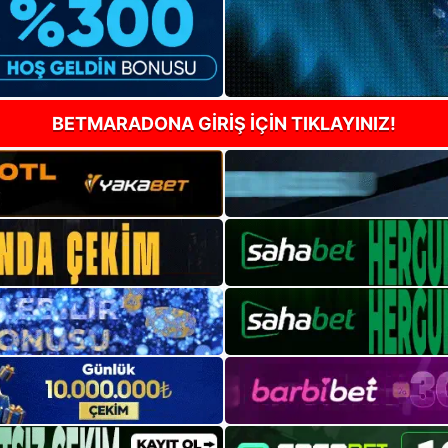
BETMARADONA GİRİŞ İÇİN TIKLAYINIZ!