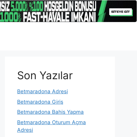
Son Yazılar
Betmaradona Adresi
Betmaradona Giriş
Betmaradona Bahis Yapma
Betmaradona Oturum Açma
Adresi