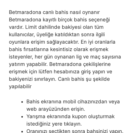
Betmaradona canlı bahis nasıl oynanır
Betmaradona kayıtlı birçok bahis seçeneği
vardır. Limit dahilinde bakiyesi olan tüm
kullanıcılar, üyeliğe katıldıktan sonra ilgili
oyunlara erişim sağlayacaktır. En iyi oranlarla
bahis fırsatlarına kesintisiz olarak erişmek
isteyenler, her gün oynanan lig ve maç sayısına
yatırım yapabilir. Betmaradona çekilişlerine
erişmek için lütfen hesabınıza giriş yapın ve
bakiyenizi sınırlayın. Canlı bahis şu şekilde
yapılabilir
Bahis ekranına mobil cihazınızdan veya
web arayüzünden erişin.
Yarışma ekranında kupon oluşturmak
istediğiniz yere tıklayın.
Oranınızı seçtikten sonra bahsinizi yapın.