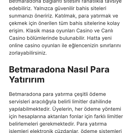
Betmaradona bağlantı sitesini rahatlıkla tavsiye
edebiliriz. Yalnızca güvenilir bahis siteleri
sunmanızı öneririz. Katılmak, para yatırmak ve
çekmek için önerilen tüm bahis sitelerine kolay
erişim. Klasik masa oyunları Casino ve Canlı
Casino bölümlerinde bulunabilir. Hatta yeni
online casino oyunları ile eğlencenizin sınırlarını
zorlayabilirsiniz.
Betmaradona Nasıl Para
Yatırırım
Betmaradona para yatırma çeşitli ödeme
servisleri aracılığıyla belirli limitler dahilinde
yapılabilmektedir. Üyelerin, her ödeme yöntemi
için hesaplarına aktarılan fonlar için farklı limitler
belirlemeleri gerekmektedir. Para yatırma
işlemleri elektronik cüzdanlar, ödeme sistemleri