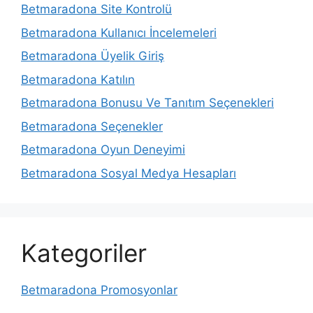
Betmaradona Site Kontrolü
Betmaradona Kullanıcı İncelemeleri
Betmaradona Üyelik Giriş
Betmaradona Katılın
Betmaradona Bonusu Ve Tanıtım Seçenekleri
Betmaradona Seçenekler
Betmaradona Oyun Deneyimi
Betmaradona Sosyal Medya Hesapları
Kategoriler
Betmaradona Promosyonlar