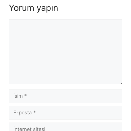
Yorum yapın
Yorum
İsim
E-
posta
İnternet