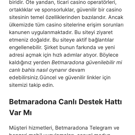
biridir. Öte yandan, ticari casino operatörleri,
ortaklıklar ve sponsorluklar, güvenilir bir casino
sitesinin temel özelliklerinden bazılarıdır. Ancak
ülkemizde tüm casino sitelerine erişim sorunları
kanunen uygulanmaktadır. Bu siteyi ziyaret
etmeniz doğaldır. Bu siteye aktif bağlantılar
engellenebilir. Şirket bunun farkında ve yeni
adresi açmak için hızlı adımlar atıyor. Böylece
kaldığınız yerden
Betmaradona güvenilebilir mi
canlı bahis nasıl oynanır
devam
edebilirsiniz.Güncel ve güvenilir linkler için
sitemizi takip edin.
Betmaradona Canlı Destek Hattı
Var Mı
Müşteri hizmetleri, Betmaradona Telegram ve