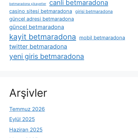
canli betmaradona
betmaradona şikayetler
casino sitesi betmaradona
girisi betmaradona
güncel adresi betmaradona
güncel betmaradona
kayit betmaradona
mobil betmaradona
twitter betmaradona
yeni giris betmaradona
Arşivler
Temmuz 2026
Eylül 2025
Haziran 2025