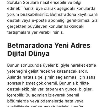
Sorulan Sorulara nasıl erişebilir ve bilgi
edinebilirsiniz: üye olarak aşağıdaki konularda
yorum bırakabilirsiniz: Betmaradona kayıt, canlı
destek veya e-posta aboneliği gerektirmez. Sizi
gerçekten büyüleyen konular hakkındaki
tartışmalara yer verebilirsiniz.
Betmaradona Yeni Adres
Dijital Dünya
Bunun sonucunda üyeler bilgiyle hareket etme
yeteneğini geliştirecek ve kazanacaklardır.
Aslında hatasız gelişimin sağlanması için satış
sonrası hizmet çok önemli. Bununla birlikte
destek ekibinin veri tabanı en güncel bilgileri
içerebilir. Bu adımları izleyerek önemli
bölümlerde veya ödemelerde hata veya