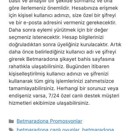
basit ve anlaşılır bir şekilde sormanız ve ona
göre ilerlemeniz önemlidir. Hesabınıza erişmek
için kişisel kullanıcı adınızı, size özel bir şifreyi
ve bir e-posta adresini vermeniz gerekecektir.
Daha sonra eylemi yürütmek için bir değer
seçmeniz istenecektir. Hesap bilgilerinizi
doğruladıktan sonra üyeliğiniz kurulacaktır. Artık
daha önce belirlediğiniz kullanıcı adı ve şifreyi
girerek Betmaradona şikayet bahis sayfasına
rahatlıkla ulaşabilirsiniz. Bugünden itibaren
kişiselleştirilmiş kullanıcı adınızı ve şifrenizi
kullanarak tüm giriş işlemlerinizi zahmetsizce
tamamlayabilirsiniz. Herhangi bir sorunuz veya
endişeniz varsa, 7/24 özel canlı destek müşteri
hizmetleri ekibimize ulaşabilirsiniz.
Kategoriler
Betmaradona Promosyonlar
Etiketler
betmaradona canlı oyunlar
,
betmaradona