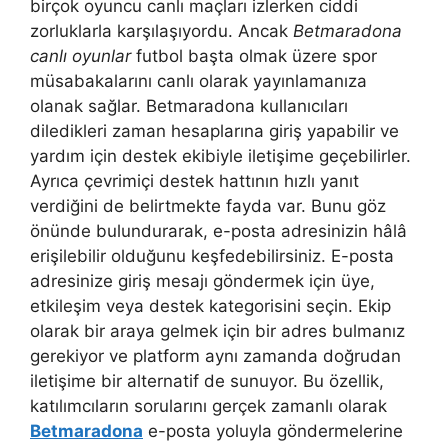
birçok oyuncu canlı maçları izlerken ciddi
zorluklarla karşılaşıyordu. Ancak
Betmaradona
canlı oyunlar
futbol başta olmak üzere spor
müsabakalarını canlı olarak yayınlamanıza
olanak sağlar. Betmaradona kullanıcıları
diledikleri zaman hesaplarına giriş yapabilir ve
yardım için destek ekibiyle iletişime geçebilirler.
Ayrıca çevrimiçi destek hattının hızlı yanıt
verdiğini de belirtmekte fayda var. Bunu göz
önünde bulundurarak, e-posta adresinizin hâlâ
erişilebilir olduğunu keşfedebilirsiniz. E-posta
adresinize giriş mesajı göndermek için üye,
etkileşim veya destek kategorisini seçin. Ekip
olarak bir araya gelmek için bir adres bulmanız
gerekiyor ve platform aynı zamanda doğrudan
iletişime bir alternatif de sunuyor. Bu özellik,
katılımcıların sorularını gerçek zamanlı olarak
Betmaradona
e-posta yoluyla göndermelerine