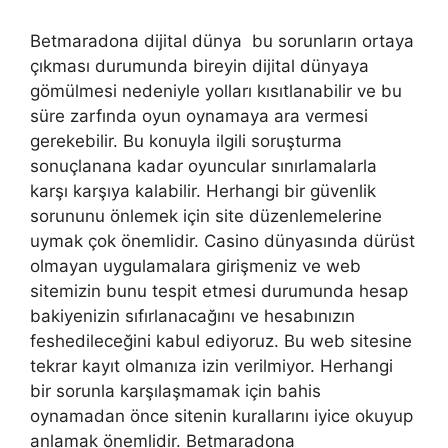
Betmaradona dijital dünya bu sorunların ortaya
çıkması durumunda bireyin dijital dünyaya
gömülmesi nedeniyle yolları kısıtlanabilir ve bu
süre zarfında oyun oynamaya ara vermesi
gerekebilir. Bu konuyla ilgili soruşturma
sonuçlanana kadar oyuncular sınırlamalarla
karşı karşıya kalabilir. Herhangi bir güvenlik
sorununu önlemek için site düzenlemelerine
uymak çok önemlidir. Casino dünyasında dürüst
olmayan uygulamalara girişmeniz ve web
sitemizin bunu tespit etmesi durumunda hesap
bakiyenizin sıfırlanacağını ve hesabınızın
feshedileceğini kabul ediyoruz. Bu web sitesine
tekrar kayıt olmanıza izin verilmiyor. Herhangi
bir sorunla karşılaşmamak için bahis
oynamadan önce sitenin kurallarını iyice okuyup
anlamak önemlidir. Betmaradona