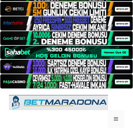
İçeriğe
atla
Menü