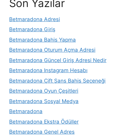
Son Yazılar
Betmaradona Adresi
Betmaradona Giriş
Betmaradona Bahis Yapma
Betmaradona Oturum Açma Adresi
Betmaradona Güncel Giriş Adresi Nedir
Betmaradona Instagram Hesabı
Betmaradona Çift Şans Bahis Seçeneği
Betmaradona Oyun Çeşitleri
Betmaradona Sosyal Medya
Betmaradona
Betmaradona Ekstra Ödüller
Betmaradona Genel Adres