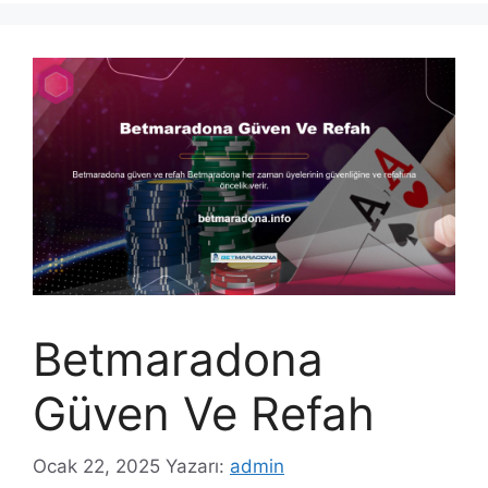
Betmaradona
Güven Ve Refah
Ocak 22, 2025
Yazarı:
admin