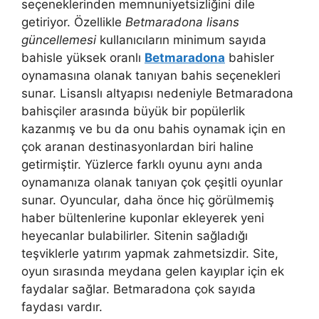
seçeneklerinden memnuniyetsizliğini dile
getiriyor. Özellikle
Betmaradona lisans
güncellemesi
kullanıcıların minimum sayıda
bahisle yüksek oranlı
Betmaradona
bahisler
oynamasına olanak tanıyan bahis seçenekleri
sunar. Lisanslı altyapısı nedeniyle Betmaradona
bahisçiler arasında büyük bir popülerlik
kazanmış ve bu da onu bahis oynamak için en
çok aranan destinasyonlardan biri haline
getirmiştir. Yüzlerce farklı oyunu aynı anda
oynamanıza olanak tanıyan çok çeşitli oyunlar
sunar. Oyuncular, daha önce hiç görülmemiş
haber bültenlerine kuponlar ekleyerek yeni
heyecanlar bulabilirler. Sitenin sağladığı
teşviklerle yatırım yapmak zahmetsizdir. Site,
oyun sırasında meydana gelen kayıplar için ek
faydalar sağlar. Betmaradona çok sayıda
faydası vardır.