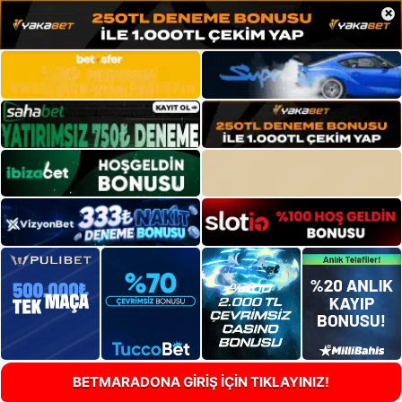
×
BETMARADONA GİRİŞ İÇİN TIKLAYINIZ!