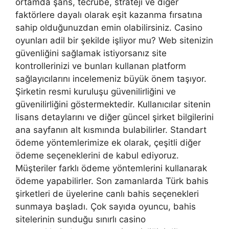
ortamda şans, tecrübe, strateji ve diğer
faktörlere dayalı olarak eşit kazanma fırsatına
sahip olduğunuzdan emin olabilirsiniz. Casino
oyunları adil bir şekilde işliyor mu? Web sitenizin
güvenliğini sağlamak istiyorsanız site
kontrollerinizi ve bunları kullanan platform
sağlayıcılarını incelemeniz büyük önem taşıyor.
Şirketin resmi kuruluşu güvenilirliğini ve
güvenilirliğini göstermektedir. Kullanıcılar sitenin
lisans detaylarını ve diğer güncel şirket bilgilerini
ana sayfanın alt kısmında bulabilirler. Standart
ödeme yöntemlerimize ek olarak, çeşitli diğer
ödeme seçeneklerini de kabul ediyoruz.
Müşteriler farklı ödeme yöntemlerini kullanarak
ödeme yapabilirler. Son zamanlarda Türk bahis
şirketleri de üyelerine canlı bahis seçenekleri
sunmaya başladı. Çok sayıda oyuncu, bahis
sitelerinin sunduğu sınırlı casino