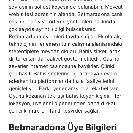
sayfasının sol üst köşesinde bulunabilir. Mevcut
web sitesi adresinin altında, Betmaradona canlı
casino, bahis ve ödeme yöntemleri hakkında
çok sayıda ayrıntılı bilgi bulacaksınız.
Betmaradona eylemleri fayda sağlar. Ek olarak,
teknolojinin ilerlemesi tüm çalışma alanlarındaki
stereotiplere meydan okudu. Bahis şirketi artık
dijital ortamda faaliyet göstermektedir. Casino
severler internet casinosuna bayılırlar. Çünkü
çok basit. Bahis sitelerine ilgi artmaya devam
ederken bu platformlar da hızla faaliyetlerini
genişletiyor. Farklı yerler arasında rekabet var.
Oyunu kazanan tek kişi bahis koyan kişidir. Her
lokasyon, üyelerini diğerlerinden daha dikkat
çekici kılmak için farklı teşvikler sağlar.
Betmaradona Üye Bilgileri