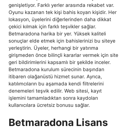
genişletiyor. Farklı yerler arasında rekabet var.
Oyunu kazanan tek kişi bahis koyan kişidir. Her
lokasyon, üyelerini diğerlerinden daha dikkat
çekici kılmak için farklı teşvikler sağlar.
Betmaradona harika bir yer. Yüksek kaliteli
sonuçlar elde etmek için bahislerinizi bu siteye
yerleştirin. Üyeler, herhangi bir yatırıma
girişmeden önce bilinçli kararlar vermek için site
geri bildirimlerini kapsamlı bir şekilde inceler.
Betmaradona kurulum sürecinin başından
itibaren olağanüstü hizmet sunar. Ayrıca,
katılımcıların bu aşamada kendi filtrelerini
denemeleri teşvik edilir. Web sitesi, kayıt
işlemini tamamladıktan sonra kaydolan
kullanıcılara ücretsiz bonusu sağlar.
Betmaradona Lisans