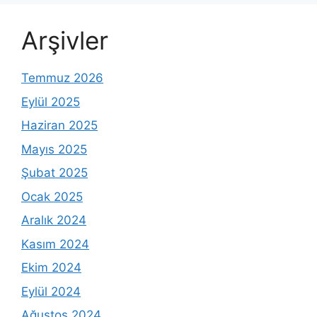
Arşivler
Temmuz 2026
Eylül 2025
Haziran 2025
Mayıs 2025
Şubat 2025
Ocak 2025
Aralık 2024
Kasım 2024
Ekim 2024
Eylül 2024
Ağustos 2024