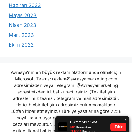
Haziran 2023
Mayıs 2023
Nisan 2023
Mart 2023
Ekim 2022
Avrasya'nın en büyük reklam platformunda olmak için
Microsoft Teams:
reklam@avrasyamarketing.com
adresimizden veya Telegram: @Avrasyamarketing
adresimizden irtibat kurabilirsiniz. (Tek iletişim
adreslerimiz teams / telegram ve mail adresimizdir.
Harici hiçbir iletişim adresimiz bulunmamaktadır.
Lütfen itibar etmeyiniz.) Türkiye yasalarına göre 7258
sayılı kanun uyarınca yasa dışı bahis oynamanın
cezaları mevcuttur. Şu an bulunduğunuz site hiç bir
şekilde illegal bahis oyunları oynatmıyor ve oynamaya