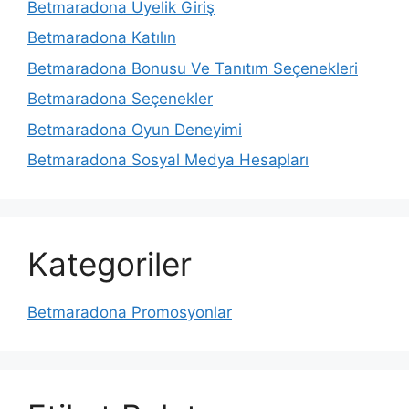
Betmaradona Üyelik Giriş
Betmaradona Katılın
Betmaradona Bonusu Ve Tanıtım Seçenekleri
Betmaradona Seçenekler
Betmaradona Oyun Deneyimi
Betmaradona Sosyal Medya Hesapları
Kategoriler
Betmaradona Promosyonlar