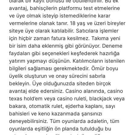
olarak bir kayıt bonusu ile ödüllendirilir. Bu ek
avantaj, bahisçilerin platformu test etmelerine
ve üye olmak isteyip istemediklerine karar
vermelerine olanak tanır. 18 yaş ve üzeri bireyler
siteye üye olarak katılabilir. Satıcılara işlemler
için hiçbir zaman fatura kesilmez. Takıma yeni
bir isim daha eklenmiş gibi görünüyor. Deneme
faydaları gibi seçenekleri keşfederek hazırlığa
yatırım yapmayı düşünün. Katılımcıların istenilen
bilgileri sağlaması gerekmektedir. Ömür boyu
üyelik oluşturun ve onay sürecini sabırla
bekleyin. Üye olduğunuzda siteden birçok
avantaj elde edersiniz. Casino alanında, casino
texas hold’em veya casino ruleti, blackjack veya
bakara, otomatik rulet, ejderha kaplanı, sayı
bahisleri ve keno kazanmada şansınızı
deneyebilirsiniz. Tüm oyunlarda adaletin, tüm
oyunlarda eşitliğin ön planda tutulduğu bu