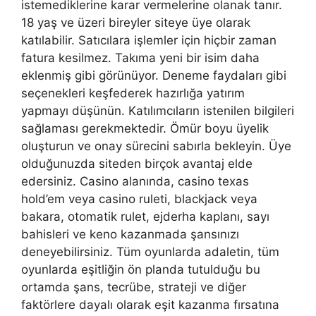
istemediklerine karar vermelerine olanak tanır.
18 yaş ve üzeri bireyler siteye üye olarak
katılabilir. Satıcılara işlemler için hiçbir zaman
fatura kesilmez. Takıma yeni bir isim daha
eklenmiş gibi görünüyor. Deneme faydaları gibi
seçenekleri keşfederek hazırlığa yatırım
yapmayı düşünün. Katılımcıların istenilen bilgileri
sağlaması gerekmektedir. Ömür boyu üyelik
oluşturun ve onay sürecini sabırla bekleyin. Üye
olduğunuzda siteden birçok avantaj elde
edersiniz. Casino alanında, casino texas
hold’em veya casino ruleti, blackjack veya
bakara, otomatik rulet, ejderha kaplanı, sayı
bahisleri ve keno kazanmada şansınızı
deneyebilirsiniz. Tüm oyunlarda adaletin, tüm
oyunlarda eşitliğin ön planda tutulduğu bu
ortamda şans, tecrübe, strateji ve diğer
faktörlere dayalı olarak eşit kazanma fırsatına