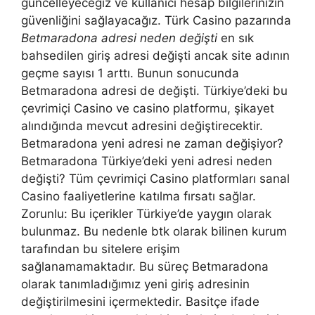
güncelleyeceğiz ve kullanıcı hesap bilgilerinizin
güvenliğini sağlayacağız. Türk Casino pazarında
Betmaradona adresi neden değişti
en sık
bahsedilen giriş adresi değişti ancak site adının
geçme sayısı 1 arttı. Bunun sonucunda
Betmaradona adresi de değişti. Türkiye’deki bu
çevrimiçi Casino ve casino platformu, şikayet
alındığında mevcut adresini değiştirecektir.
Betmaradona yeni adresi ne zaman değişiyor?
Betmaradona Türkiye’deki yeni adresi neden
değişti? Tüm çevrimiçi Casino platformları sanal
Casino faaliyetlerine katılma fırsatı sağlar.
Zorunlu: Bu içerikler Türkiye’de yaygın olarak
bulunmaz. Bu nedenle btk olarak bilinen kurum
tarafından bu sitelere erişim
sağlanamamaktadır. Bu süreç Betmaradona
olarak tanımladığımız yeni giriş adresinin
değiştirilmesini içermektedir. Basitçe ifade