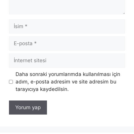
İsim
E-
posta
İnternet
sitesi
Daha sonraki yorumlarımda kullanılması için
adım, e-posta adresim ve site adresim bu
tarayıcıya kaydedilsin.