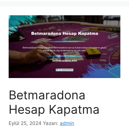
Betmaradona
Hesap Kapatma
Eylül 25, 2024
Yazarı:
admin