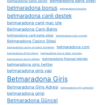
Betmaradona bahis sitesi
betmaradona bahis seçimi
betmaradona bonus
betmaradona bonuslar
betmaradona canli destek
betmaradona canli maç izle
Betmaradona Canlı Bahis
betmaradona canlı bahis sitesi
betmaradona canlı oyunlar
Betmaradona Casino Sitesi
betmaradona com
betmaradona casino ve bahis hizmetleri
betmaradona dijital dünya
betmaradona dosya talep sorunları
betmaradona finansal i̇şlemler
betmaradona ekstra ödüller
betmaradona giris twitter
betmaradona giris yap
Betmaradona Giriş
Betmaradona Giriş Adresi
betmaradona giriş adresleri
betmaradona girişi
Betmaradona Güncel