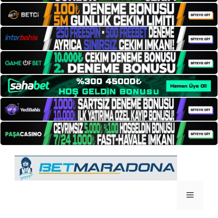
İçeriğe
atla
Menü