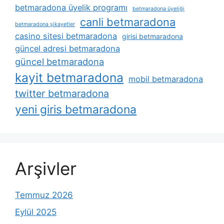
betmaradona üyelik programı
betmaradona üyeliği
canli betmaradona
betmaradona şikayetler
casino sitesi betmaradona
girisi betmaradona
güncel adresi betmaradona
güncel betmaradona
kayit betmaradona
mobil betmaradona
twitter betmaradona
yeni giris betmaradona
Arşivler
Temmuz 2026
Eylül 2025