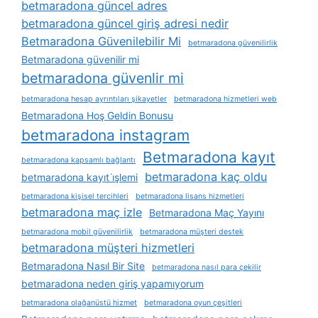
betmaradona güncel adres
betmaradona güncel giriş adresi nedir
Betmaradona Güvenilebilir Mi
betmaradona güvenilirlik
Betmaradona güvenilir mi
betmaradona güvenlir mi
betmaradona hesap ayrıntıları şikayetler
betmaradona hizmetleri web
Betmaradona Hoş Geldin Bonusu
betmaradona instagram
Betmaradona kayıt
betmaradona kapsamlı bağlantı
betmaradona kaç oldu
betmaradona kayıt i̇şlemi
betmaradona kişisel tercihleri
betmaradona lisans hizmetleri
betmaradona maç izle
Betmaradona Maç Yayını
betmaradona mobil güvenilirlik
betmaradona müşteri destek
betmaradona müşteri hizmetleri
Betmaradona Nasıl Bir Site
betmaradona nasıl para çekilir
betmaradona neden giriş yapamıyorum
betmaradona olağanüstü hizmet
betmaradona oyun çeşitleri