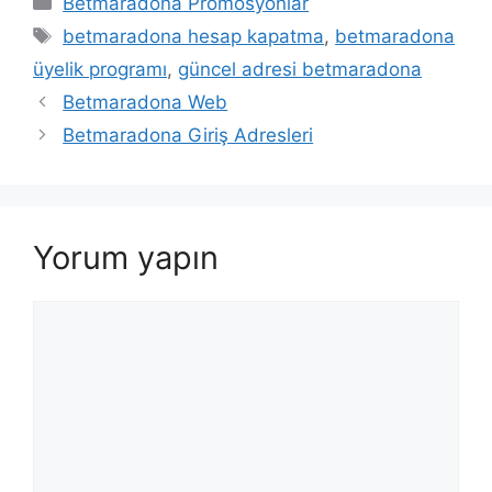
Betmaradona Promosyonlar
Etiketler
betmaradona hesap kapatma
,
betmaradona
üyelik programı
,
güncel adresi betmaradona
Yazı
Betmaradona Web
dolaşımı
Betmaradona Giriş Adresleri
Yorum yapın
Yorum