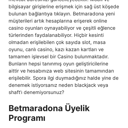
bilgisayar girişlerine erişmek için sağ üst köşede
bulunan bağlantıya tıklayın. Betmaradona yeni
müşterileri artık hesaplarına erişerek online
casino oyunları oynayabiliyor ve çeşitli eğlence
türlerinden faydalanabiliyor. Hiçbir kesinti
olmadan erişilebilen çok sayıda slot, masa
oyunu, canlı casino, kazı kazan kartları ve
tamamen işlevsel bir Casino bulunmaktadır.
Bunların hepsi tanınmış oyun geliştiricilerine
aittir ve hesabınıza web sitesinin tamamından
erişilebilir. Spora ilgi duymadığınız halde yine de
denemek istiyorsanız neden blackjack veya
shaft’ı denemiyorsunuz?
Betmaradona Üyelik
Programı