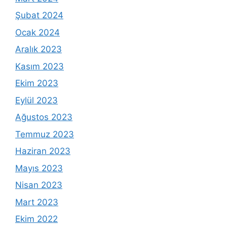
Şubat 2024
Ocak 2024
Aralık 2023
Kasım 2023
Ekim 2023
Eylül 2023
Ağustos 2023
Temmuz 2023
Haziran 2023
Mayıs 2023
Nisan 2023
Mart 2023
Ekim 2022