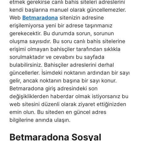
etmek gerekirse canlı bahis siteleri adreslerini
kendi başlarına manuel olarak güncellemezler.
Web
Betmaradona
sitenizin adresine
erişilemiyorsa yeni bir adrese taşınmanız
gerekecektir. Bu durumda sorun, sorunun
oluşma sayısıdır. Bu soru canlı bahis sitelerine
erişimi olmayan bahisçiler tarafından sıklıkla
sorulmaktadır ve cevabını bu sayfada
bulabilirsiniz. Bahisçiler adreslerini derhal
güncellerler. İsimdeki noktanın ardından bir sayı
gelir, ancak noktanın başına bir sayı konur.
Betmaradona giriş adresindeki son
değişikliklerden haberdar olmak istiyorsanız bu
web sitesini düzenli olarak ziyaret ettiğinizden
emin olun. Bu siteden en güncel adres
bilgilerine anında ulaşın.
Betmaradona Sosyal