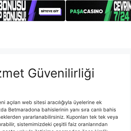
et Güvenilirliği
ni açılan web sitesi aracılığıyla üyelerine ek
zda Betmaradona bahislerinin yanı sıra canlı bahis
klerden yararlanabilirsiniz. Kuponları tek tek veya
rabilir, sistemimizdeki çeşitli faiz oranlarından