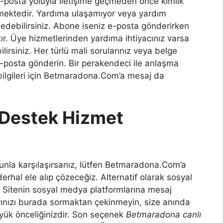
e-posta yoluyla iletişime geçmeden önce kimlik
ekmektedir. Yardıma ulaşamıyor veya yardım
 edebilirsiniz. Abone iseniz e-posta gönderirken
ktır. Üye hizmetlerinden yardıma ihtiyacınız varsa
siniz. Her türlü mali sorularınız veya belge
e-posta gönderin. Bir perakendeci ile anlaşma
 bilgileri için Betmaradona.Com’a mesaj da
 Destek Hizmet
runla karşılaşırsanız, lütfen Betmaradona.Com’a
derhal ele alıp çözeceğiz. Alternatif olarak sosyal
z. Sitenin sosyal medya platformlarına mesaj
arınızı burada sormaktan çekinmeyin, size anında
yük önceliğinizdir. Son seçenek
Betmaradona canlı