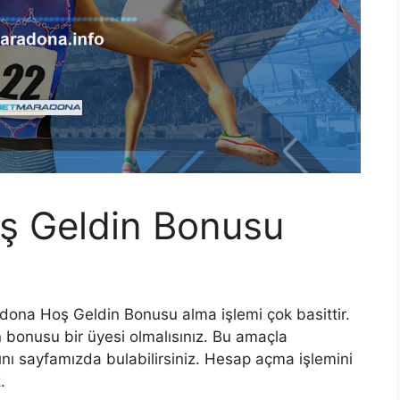
ş Geldin Bonusu
na Hoş Geldin Bonusu alma işlemi çok basittir.
 bonusu bir üyesi olmalısınız. Bu amaçla
nı sayfamızda bulabilirsiniz. Hesap açma işlemini
.