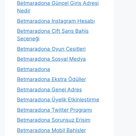
Betmaradona Güncel Giriş Adresi
Nedir
Betmaradona Instagram Hesabı
Betmaradona Çift Şans Bahis
Seçeneği
Betmaradona Oyun Çeşitleri
Betmaradona Sosyal Medya
Betmaradona
Betmaradona Ekstra Ödüller
Betmaradona Genel Adres
Betmaradona Üyelik Etkinleştirme
Betmaradona Twitter Programı
Betmaradona Sorunsuz Erişim
Betmaradona Mobil Bahisler