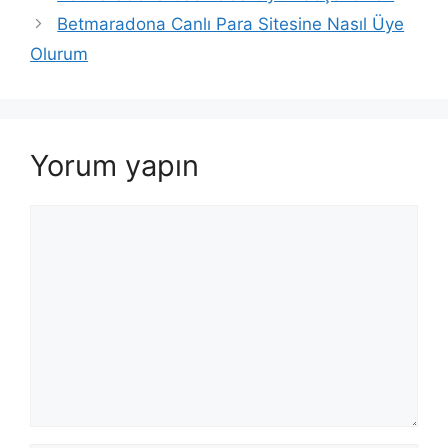
dolaşımı
Betmaradona Canlı Para Sitesine Nasıl Üye
Olurum
Yorum yapın
Yorum