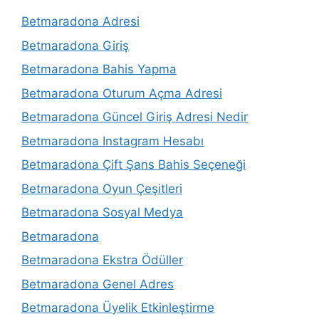
Betmaradona Adresi
Betmaradona Giriş
Betmaradona Bahis Yapma
Betmaradona Oturum Açma Adresi
Betmaradona Güncel Giriş Adresi Nedir
Betmaradona Instagram Hesabı
Betmaradona Çift Şans Bahis Seçeneği
Betmaradona Oyun Çeşitleri
Betmaradona Sosyal Medya
Betmaradona
Betmaradona Ekstra Ödüller
Betmaradona Genel Adres
Betmaradona Üyelik Etkinleştirme