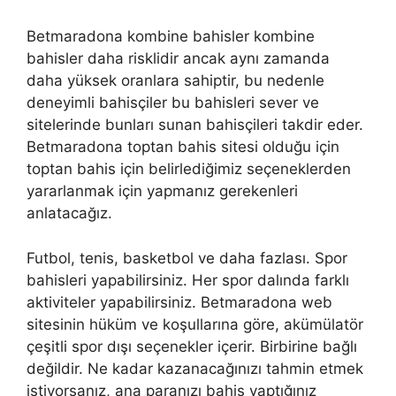
Betmaradona kombine bahisler kombine
bahisler daha risklidir ancak aynı zamanda
daha yüksek oranlara sahiptir, bu nedenle
deneyimli bahisçiler bu bahisleri sever ve
sitelerinde bunları sunan bahisçileri takdir eder.
Betmaradona toptan bahis sitesi olduğu için
toptan bahis için belirlediğimiz seçeneklerden
yararlanmak için yapmanız gerekenleri
anlatacağız.
Futbol, ​​tenis, basketbol ve daha fazlası. Spor
bahisleri yapabilirsiniz. Her spor dalında farklı
aktiviteler yapabilirsiniz. Betmaradona web
sitesinin hüküm ve koşullarına göre, akümülatör
çeşitli spor dışı seçenekler içerir. Birbirine bağlı
değildir. Ne kadar kazanacağınızı tahmin etmek
istiyorsanız, ana paranızı bahis yaptığınız