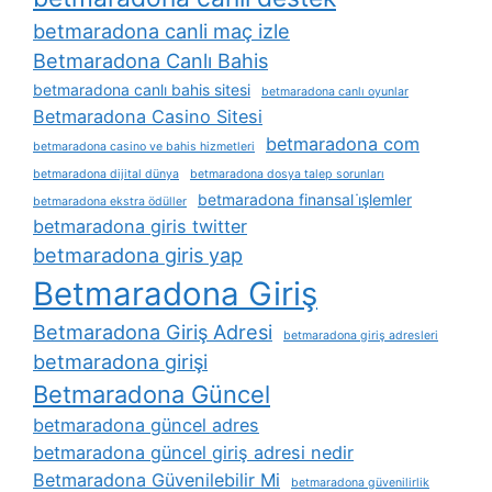
betmaradona canli maç izle
Betmaradona Canlı Bahis
betmaradona canlı bahis sitesi
betmaradona canlı oyunlar
Betmaradona Casino Sitesi
betmaradona com
betmaradona casino ve bahis hizmetleri
betmaradona dijital dünya
betmaradona dosya talep sorunları
betmaradona finansal i̇şlemler
betmaradona ekstra ödüller
betmaradona giris twitter
betmaradona giris yap
Betmaradona Giriş
Betmaradona Giriş Adresi
betmaradona giriş adresleri
betmaradona girişi
Betmaradona Güncel
betmaradona güncel adres
betmaradona güncel giriş adresi nedir
Betmaradona Güvenilebilir Mi
betmaradona güvenilirlik