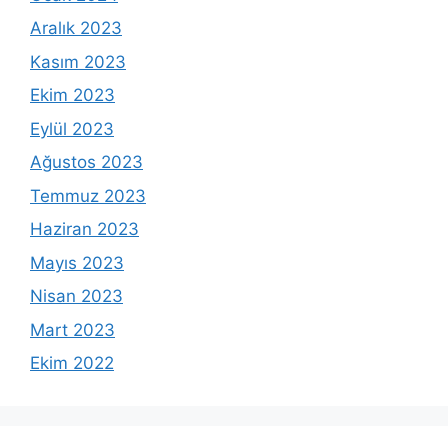
Aralık 2023
Kasım 2023
Ekim 2023
Eylül 2023
Ağustos 2023
Temmuz 2023
Haziran 2023
Mayıs 2023
Nisan 2023
Mart 2023
Ekim 2022