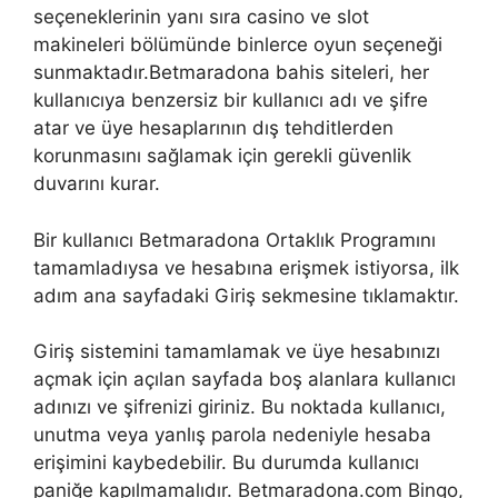
seçeneklerinin yanı sıra casino ve slot
makineleri bölümünde binlerce oyun seçeneği
sunmaktadır.Betmaradona bahis siteleri, her
kullanıcıya benzersiz bir kullanıcı adı ve şifre
atar ve üye hesaplarının dış tehditlerden
korunmasını sağlamak için gerekli güvenlik
duvarını kurar.
Bir kullanıcı Betmaradona Ortaklık Programını
tamamladıysa ve hesabına erişmek istiyorsa, ilk
adım ana sayfadaki Giriş sekmesine tıklamaktır.
Giriş sistemini tamamlamak ve üye hesabınızı
açmak için açılan sayfada boş alanlara kullanıcı
adınızı ve şifrenizi giriniz. Bu noktada kullanıcı,
unutma veya yanlış parola nedeniyle hesaba
erişimini kaybedebilir. Bu durumda kullanıcı
paniğe kapılmamalıdır. Betmaradona.com Bingo,