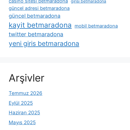
casino sitesi betmaradona
girisi betmaradona
güncel adresi betmaradona
güncel betmaradona
kayit betmaradona
mobil betmaradona
twitter betmaradona
yeni giris betmaradona
Arşivler
Temmuz 2026
Eylül 2025
Haziran 2025
Mayıs 2025