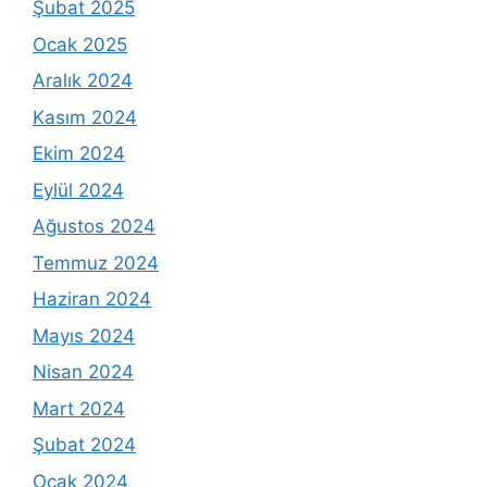
Şubat 2025
Ocak 2025
Aralık 2024
Kasım 2024
Ekim 2024
Eylül 2024
Ağustos 2024
Temmuz 2024
Haziran 2024
Mayıs 2024
Nisan 2024
Mart 2024
Şubat 2024
Ocak 2024