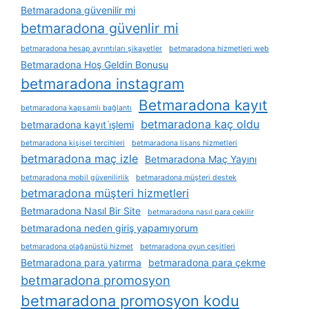
Betmaradona güvenilir mi
betmaradona güvenlir mi
betmaradona hesap ayrıntıları şikayetler
betmaradona hizmetleri web
Betmaradona Hoş Geldin Bonusu
betmaradona instagram
Betmaradona kayıt
betmaradona kapsamlı bağlantı
betmaradona kaç oldu
betmaradona kayıt i̇şlemi
betmaradona kişisel tercihleri
betmaradona lisans hizmetleri
betmaradona maç izle
Betmaradona Maç Yayını
betmaradona mobil güvenilirlik
betmaradona müşteri destek
betmaradona müşteri hizmetleri
Betmaradona Nasıl Bir Site
betmaradona nasıl para çekilir
betmaradona neden giriş yapamıyorum
betmaradona olağanüstü hizmet
betmaradona oyun çeşitleri
Betmaradona para yatırma
betmaradona para çekme
betmaradona promosyon
betmaradona promosyon kodu