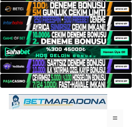
İçeriğe
atla
Menü