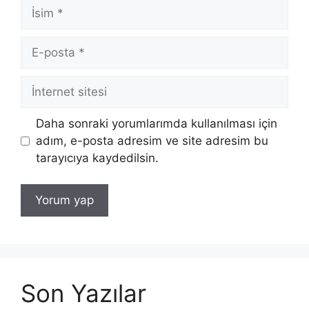
İsim
E-
posta
İnternet
sitesi
Daha sonraki yorumlarımda kullanılması için
adım, e-posta adresim ve site adresim bu
tarayıcıya kaydedilsin.
Son Yazılar