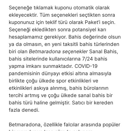
Seçeneğe tıklamak kuponu otomatik olarak
ekleyecektir. Tüm seçenekleri seçtikten sonra
kuponunuz için teklif türü olarak Paket’i seçin.
Seçeneği ekledikten sonra potansiyel karı
hesaplamamız gerekiyor. Bahis değerinde olsun
ya da olmasın, en yeni taksitli bahis türlerinden
biri olan
Betmaradona seçenekler
Sanal Bahis,
bahis sitelerinde kullanıcılarına 7/24 bahis
yapma imkanı sunmaktadır. COVID-19
pandemisinin dünyayı etkisi altına almasıyla
birlikte çoğu ülkede spor etkinlikleri ve
etkinlikleri askıya alınmış, bahis bürolarının
tercihi artmış ve çoğu ülkede sanal bahis bir
bahis türü haline gelmiştir. Satıcı bir kereden
fazla denedi.
Betmaradona, özellikle falcılar arasında popüler