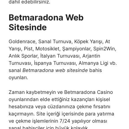
dahil edebilirsiniz.
Betmaradona Web
Sitesinde
Goldenrace, Sanal Turnuva, Köpek Yarışı, At
Yarışı, Pist, Motosiklet, Şampiyonlar, Spin2Win,
Anlık Sporlar, İtalyan Turnuvası, Arjantin
Turnuvası, İspanya Turnuvası, Almanya Ligi vb.
sanal
Betmaradona web sitesinde
bahis
oyunları.
Zaman kaybetmeyin ve Betmaradona Casino
oyunlarından elde ettiğiniz kazançları kişisel
hesabınıza veya cüzdanınıza çekme fırsatını
kaçırmayın. Site içeriği içerisinde para yatırma
ve çekme işlemlerinin 7/24 yapılıyor olması
sanal bahisçiler için büyük kolaylık