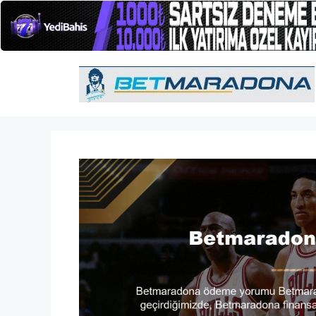
İçeriğe
atla