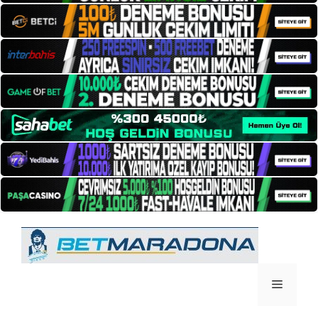
İçeriğe
atla
Menü