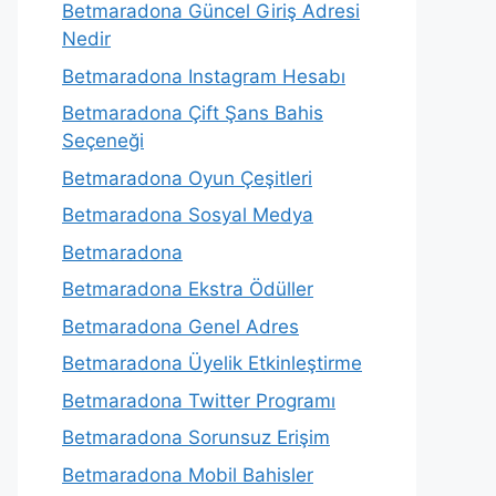
Betmaradona Güncel Giriş Adresi
Nedir
Betmaradona Instagram Hesabı
Betmaradona Çift Şans Bahis
Seçeneği
Betmaradona Oyun Çeşitleri
Betmaradona Sosyal Medya
Betmaradona
Betmaradona Ekstra Ödüller
Betmaradona Genel Adres
Betmaradona Üyelik Etkinleştirme
Betmaradona Twitter Programı
Betmaradona Sorunsuz Erişim
Betmaradona Mobil Bahisler