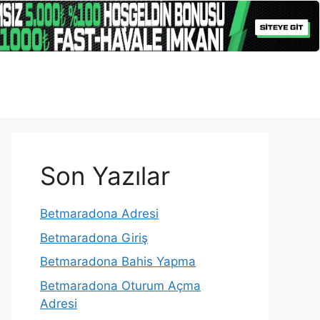
Son Yazılar
Betmaradona Adresi
Betmaradona Giriş
Betmaradona Bahis Yapma
Betmaradona Oturum Açma
Adresi