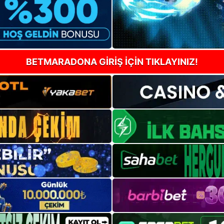
BETMARADONA GİRİŞ İÇİN TIKLAYINIZ!