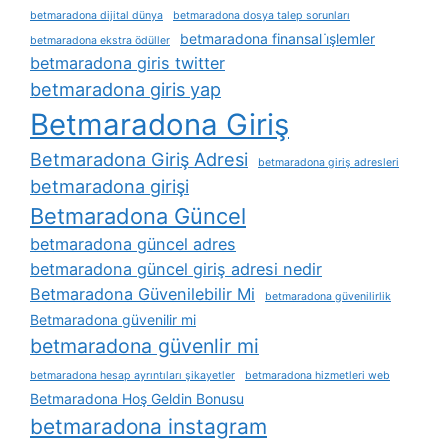
betmaradona dijital dünya
betmaradona dosya talep sorunları
betmaradona finansal i̇şlemler
betmaradona ekstra ödüller
betmaradona giris twitter
betmaradona giris yap
Betmaradona Giriş
Betmaradona Giriş Adresi
betmaradona giriş adresleri
betmaradona girişi
Betmaradona Güncel
betmaradona güncel adres
betmaradona güncel giriş adresi nedir
Betmaradona Güvenilebilir Mi
betmaradona güvenilirlik
Betmaradona güvenilir mi
betmaradona güvenlir mi
betmaradona hesap ayrıntıları şikayetler
betmaradona hizmetleri web
Betmaradona Hoş Geldin Bonusu
betmaradona instagram