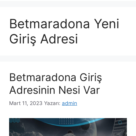
Betmaradona Yeni
Giriş Adresi
Betmaradona Giriş
Adresinin Nesi Var
Mart 11, 2023
Yazarı:
admin