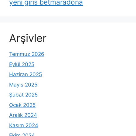
yeni giris betmaradona
Arşivler
Temmuz 2026
Eylül 2025
Haziran 2025
Mayıs 2025
Şubat 2025
Ocak 2025
Aralık 2024
Kasım 2024
Ekim 2024