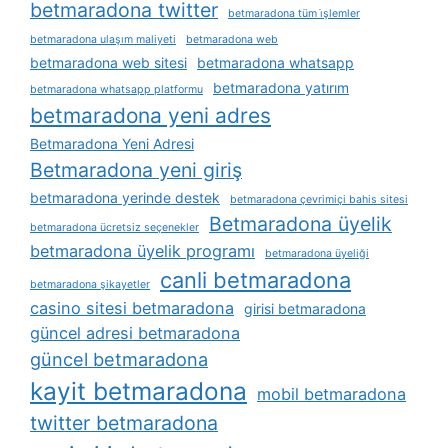
betmaradona twitter
betmaradona tüm i̇şlemler
betmaradona ulaşım maliyeti
betmaradona web
betmaradona web sitesi
betmaradona whatsapp
betmaradona yatırım
betmaradona whatsapp platformu
betmaradona yeni adres
Betmaradona Yeni Adresi
Betmaradona yeni giriş
betmaradona yerinde destek
betmaradona çevrimiçi bahis sitesi
Betmaradona üyelik
betmaradona ücretsiz seçenekler
betmaradona üyelik programı
betmaradona üyeliği
canli betmaradona
betmaradona şikayetler
casino sitesi betmaradona
girisi betmaradona
güncel adresi betmaradona
güncel betmaradona
kayit betmaradona
mobil betmaradona
twitter betmaradona