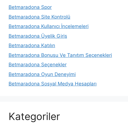
Betmaradona Spor
Betmaradona Site Kontrolü
Betmaradona Kullanıcı İncelemeleri
Betmaradona Üyelik Giriş
Betmaradona Katılın
Betmaradona Bonusu Ve Tanıtım Seçenekleri
Betmaradona Seçenekler
Betmaradona Oyun Deneyimi
Betmaradona Sosyal Medya Hesapları
Kategoriler