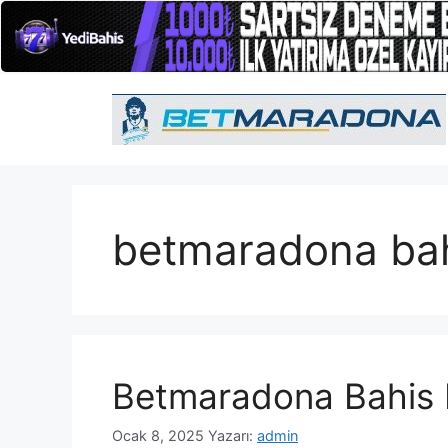
İçeriğe
atla
betmaradona bah
Betmaradona Bahis 
Ocak 8, 2025
Yazarı:
admin