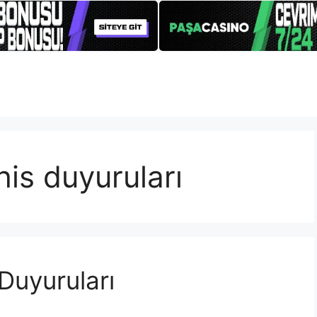
is duyuruları
Duyuruları