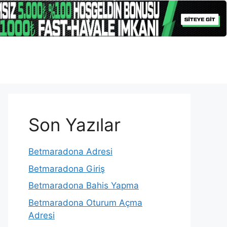
Son Yazılar
Betmaradona Adresi
Betmaradona Giriş
Betmaradona Bahis Yapma
Betmaradona Oturum Açma
Adresi