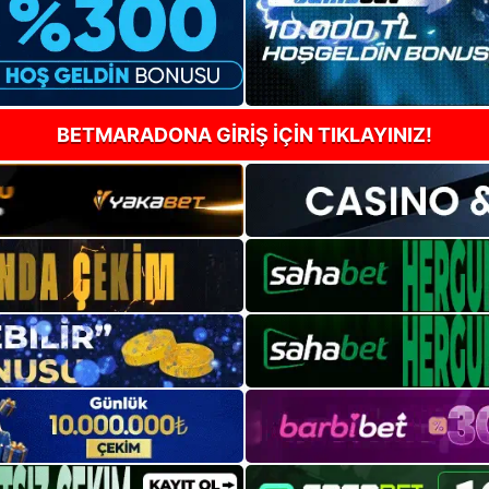
BETMARADONA GİRİŞ İÇİN TIKLAYINIZ!