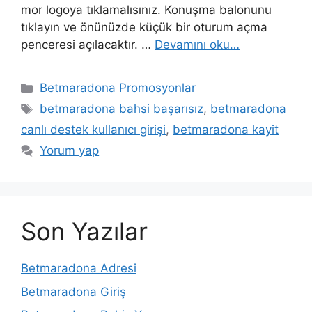
mor logoya tıklamalısınız. Konuşma balonunu
tıklayın ve önünüzde küçük bir oturum açma
penceresi açılacaktır. …
Devamını oku…
Kategoriler
Betmaradona Promosyonlar
Etiketler
betmaradona bahsi başarısız
,
betmaradona
canlı destek kullanıcı girişi
,
betmaradona kayit
Yorum yap
Son Yazılar
Betmaradona Adresi
Betmaradona Giriş