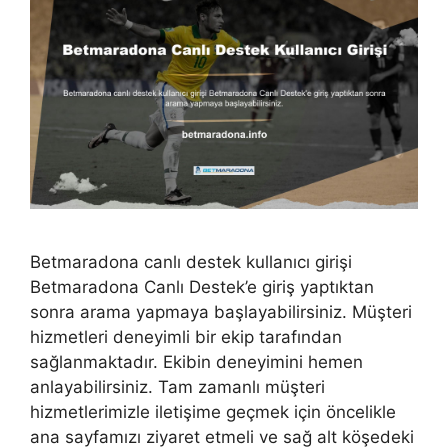
Betmaradona canlı destek kullanıcı girişi
Betmaradona Canlı Destek’e giriş yaptıktan
sonra arama yapmaya başlayabilirsiniz. Müşteri
hizmetleri deneyimli bir ekip tarafından
sağlanmaktadır. Ekibin deneyimini hemen
anlayabilirsiniz. Tam zamanlı müşteri
hizmetlerimizle iletişime geçmek için öncelikle
ana sayfamızı ziyaret etmeli ve sağ alt köşedeki