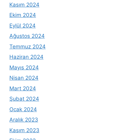
Kasım 2024
Ekim 2024
Eylül 2024
Ağustos 2024
Temmuz 2024
Haziran 2024
Mayıs 2024
Nisan 2024
Mart 2024
Şubat 2024
Ocak 2024
Aralık 2023
Kasım 2023