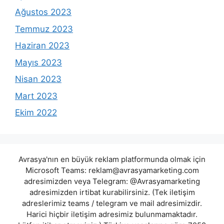
Ağustos 2023
Temmuz 2023
Haziran 2023
Mayıs 2023
Nisan 2023
Mart 2023
Ekim 2022
Avrasya'nın en büyük reklam platformunda olmak için
Microsoft Teams:
reklam@avrasyamarketing.com
adresimizden veya Telegram: @Avrasyamarketing
adresimizden irtibat kurabilirsiniz. (Tek iletişim
adreslerimiz teams / telegram ve mail adresimizdir.
Harici hiçbir iletişim adresimiz bulunmamaktadır.