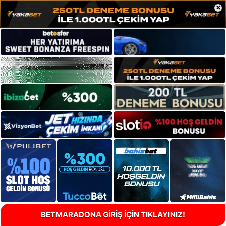
×
BETMARADONA GİRİŞ İÇİN TIKLAYINIZ!