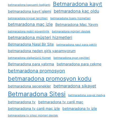
Betmaradona kayıt
betmaradona kapsamlı bağlantı
betmaradona kaç oldu
betmaradona kayıt i̇şlemi
betmaradona kişisel tercihleri
betmaradona lisans hizmetleri
betmaradona maç izle
Betmaradona Maç Yayını
betmaradona mobil güvenilirlik
betmaradona müşteri destek
betmaradona müşteri hizmetleri
Betmaradona Nasıl Bir Site
betmaradona nasıl para çekilir
betmaradona neden giriş yapamıyorum
betmaradona olağanüstü hizmet
betmaradona oyun çeşitleri
Betmaradona para yatırma
betmaradona para çekme
betmaradona promosyon
betmaradona promosyon kodu
betmaradona sikayet
betmaradona seçenekler
Betmaradona Sitesi
betmaradona sosyal medya
betmaradona tv
betmaradona tv canli maç
betmaradona tv canli maç izle
betmaradona tv izle
betmaradona tv sitesi müşteri destek