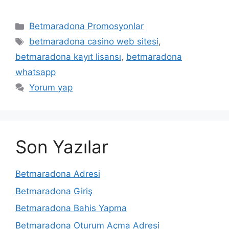
Kategoriler
Betmaradona Promosyonlar
Etiketler
betmaradona casino web sitesi
,
betmaradona kayıt lisansı
,
betmaradona
whatsapp
Yorum yap
Son Yazılar
Betmaradona Adresi
Betmaradona Giriş
Betmaradona Bahis Yapma
Betmaradona Oturum Açma Adresi