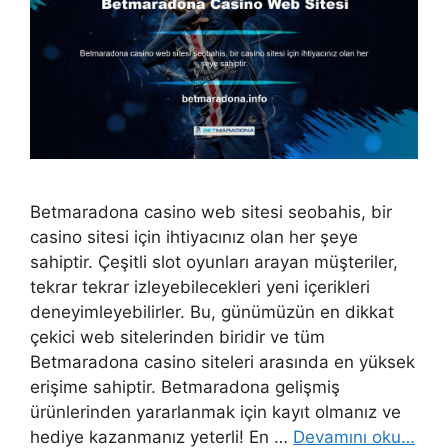
Betmaradona casino web sitesi seobahis, bir
casino sitesi için ihtiyacınız olan her şeye
sahiptir. Çeşitli slot oyunları arayan müşteriler,
tekrar tekrar izleyebilecekleri yeni içerikleri
deneyimleyebilirler. Bu, günümüzün en dikkat
çekici web sitelerinden biridir ve tüm
Betmaradona casino siteleri arasında en yüksek
erişime sahiptir. Betmaradona gelişmiş
ürünlerinden yararlanmak için kayıt olmanız ve
hediye kazanmanız yeterli! En …
Devamını oku…