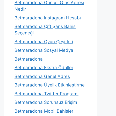
Betmaradona Güncel Giriş Adresi
Nedir
Betmaradona Instagram Hesabı
Betmaradona Çift Şans Bahis
Seçeneği
Betmaradona Oyun Çeşitleri
Betmaradona Sosyal Medya
Betmaradona
Betmaradona Ekstra Ödüller
Betmaradona Genel Adres
Betmaradona Üyelik Etkinleştirme
Betmaradona Twitter Programı
Betmaradona Sorunsuz Erişim
Betmaradona Mobil Bahisler