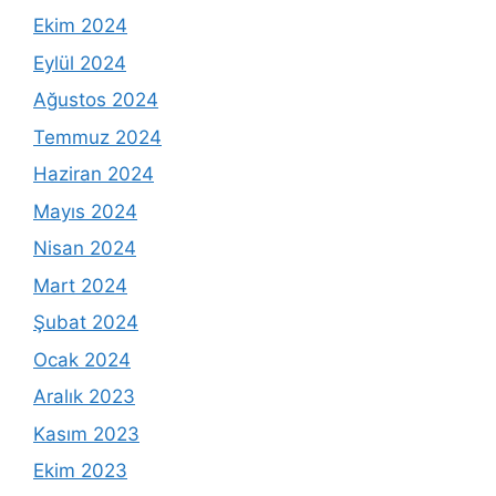
Ekim 2024
Eylül 2024
Ağustos 2024
Temmuz 2024
Haziran 2024
Mayıs 2024
Nisan 2024
Mart 2024
Şubat 2024
Ocak 2024
Aralık 2023
Kasım 2023
Ekim 2023