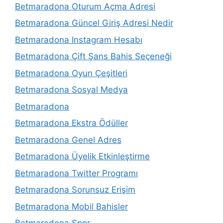
Betmaradona Oturum Açma Adresi
Betmaradona Güncel Giriş Adresi Nedir
Betmaradona Instagram Hesabı
Betmaradona Çift Şans Bahis Seçeneği
Betmaradona Oyun Çeşitleri
Betmaradona Sosyal Medya
Betmaradona
Betmaradona Ekstra Ödüller
Betmaradona Genel Adres
Betmaradona Üyelik Etkinleştirme
Betmaradona Twitter Programı
Betmaradona Sorunsuz Erişim
Betmaradona Mobil Bahisler