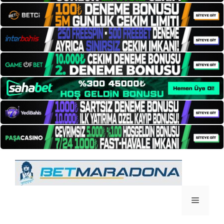
İçeriğe
atla
Menü