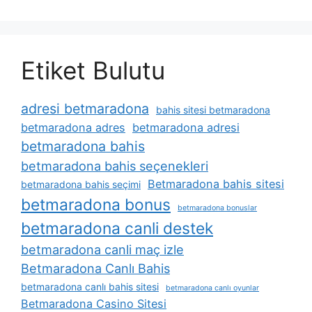
Etiket Bulutu
adresi betmaradona
bahis sitesi betmaradona
betmaradona adres
betmaradona adresi
betmaradona bahis
betmaradona bahis seçenekleri
Betmaradona bahis sitesi
betmaradona bahis seçimi
betmaradona bonus
betmaradona bonuslar
betmaradona canli destek
betmaradona canli maç izle
Betmaradona Canlı Bahis
betmaradona canlı bahis sitesi
betmaradona canlı oyunlar
Betmaradona Casino Sitesi