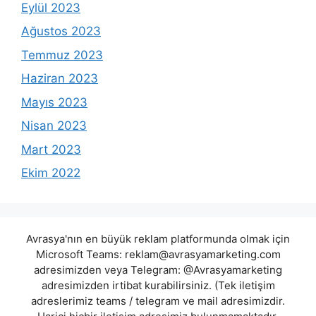
Eylül 2023
Ağustos 2023
Temmuz 2023
Haziran 2023
Mayıs 2023
Nisan 2023
Mart 2023
Ekim 2022
Avrasya'nın en büyük reklam platformunda olmak için
Microsoft Teams:
reklam@avrasyamarketing.com
adresimizden veya Telegram: @Avrasyamarketing
adresimizden irtibat kurabilirsiniz. (Tek iletişim
adreslerimiz teams / telegram ve mail adresimizdir.