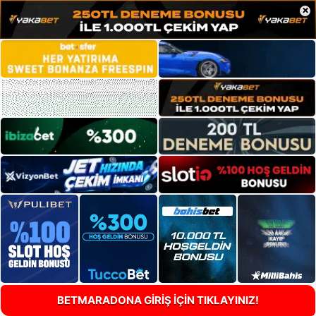
×
BETMARADONA GİRİŞ İÇİN TIKLAYINIZ!