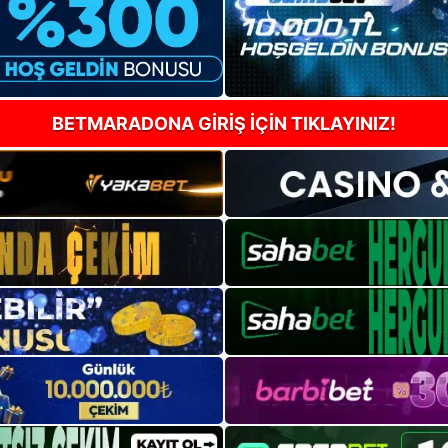
BETMARADONA GİRİŞ İÇİN TIKLAYINIZ!