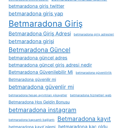
betmaradona giris twitter
betmaradona giris yap
Betmaradona Giriş
Betmaradona Giriş Adresi
betmaradona giriş adresleri
betmaradona girişi
Betmaradona Güncel
betmaradona güncel adres
betmaradona güncel giriş adresi nedir
Betmaradona Güvenilebilir Mi
betmaradona güvenilirlik
Betmaradona güvenilir mi
betmaradona güvenlir mi
betmaradona hesap ayrıntıları şikayetler
betmaradona hizmetleri web
Betmaradona Hoş Geldin Bonusu
betmaradona instagram
Betmaradona kayıt
betmaradona kapsamlı bağlantı
betmaradona kaç oldu
betmaradona kayıt i̇şlemi