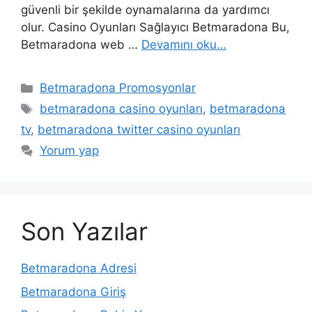
güvenli bir şekilde oynamalarına da yardımcı
olur. Casino Oyunları Sağlayıcı Betmaradona Bu,
Betmaradona web …
Devamını oku…
Kategoriler
Betmaradona Promosyonlar
Etiketler
betmaradona casino oyunları
,
betmaradona
tv
,
betmaradona twitter casino oyunları
Yorum yap
Son Yazılar
Betmaradona Adresi
Betmaradona Giriş