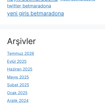
twitter betmaradona
yeni giris betmaradona
Arşivler
Temmuz 2026
Eylül 2025
Haziran 2025
Mayıs 2025
Şubat 2025
Ocak 2025
Aralık 2024