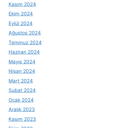
Kasım 2024
Ekim 2024
Eylül 2024
Ağustos 2024
Temmuz 2024
Haziran 2024
Mayıs 2024
Nisan 2024
Mart 2024
Şubat 2024
Ocak 2024
Aralık 2023
Kasım 2023