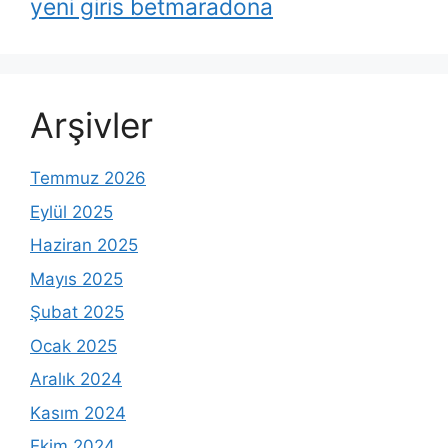
yeni giris betmaradona
Arşivler
Temmuz 2026
Eylül 2025
Haziran 2025
Mayıs 2025
Şubat 2025
Ocak 2025
Aralık 2024
Kasım 2024
Ekim 2024