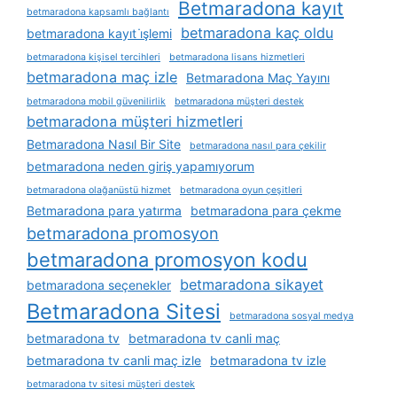
Betmaradona kayıt
betmaradona kapsamlı bağlantı
betmaradona kaç oldu
betmaradona kayıt i̇şlemi
betmaradona kişisel tercihleri
betmaradona lisans hizmetleri
betmaradona maç izle
Betmaradona Maç Yayını
betmaradona mobil güvenilirlik
betmaradona müşteri destek
betmaradona müşteri hizmetleri
Betmaradona Nasıl Bir Site
betmaradona nasıl para çekilir
betmaradona neden giriş yapamıyorum
betmaradona olağanüstü hizmet
betmaradona oyun çeşitleri
Betmaradona para yatırma
betmaradona para çekme
betmaradona promosyon
betmaradona promosyon kodu
betmaradona sikayet
betmaradona seçenekler
Betmaradona Sitesi
betmaradona sosyal medya
betmaradona tv
betmaradona tv canli maç
betmaradona tv canli maç izle
betmaradona tv izle
betmaradona tv sitesi müşteri destek