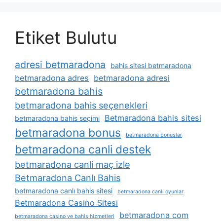
Etiket Bulutu
adresi betmaradona
bahis sitesi betmaradona
betmaradona adres
betmaradona adresi
betmaradona bahis
betmaradona bahis seçenekleri
Betmaradona bahis sitesi
betmaradona bahis seçimi
betmaradona bonus
betmaradona bonuslar
betmaradona canli destek
betmaradona canli maç izle
Betmaradona Canlı Bahis
betmaradona canlı bahis sitesi
betmaradona canlı oyunlar
Betmaradona Casino Sitesi
betmaradona com
betmaradona casino ve bahis hizmetleri