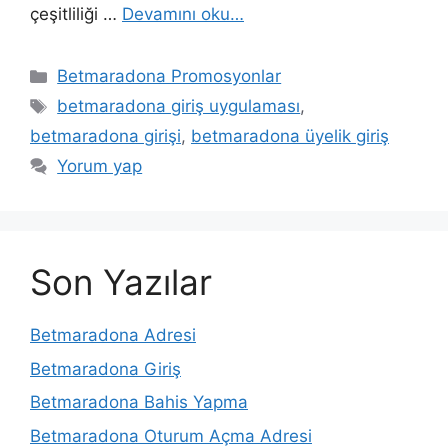
çeşitliliği …
Devamını oku…
Kategoriler
Betmaradona Promosyonlar
Etiketler
betmaradona giriş uygulaması
,
betmaradona girişi
,
betmaradona üyelik giriş
Yorum yap
Son Yazılar
Betmaradona Adresi
Betmaradona Giriş
Betmaradona Bahis Yapma
Betmaradona Oturum Açma Adresi