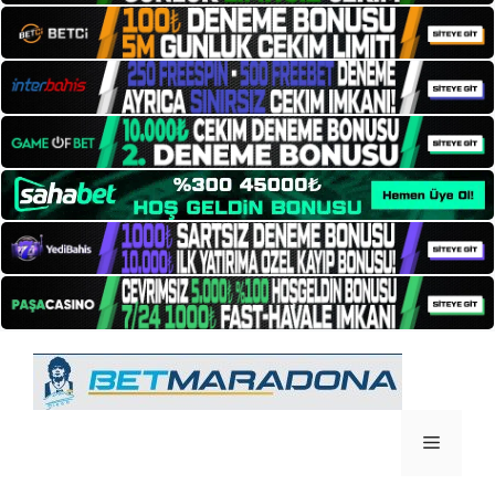
İçeriğe
atla
Menü