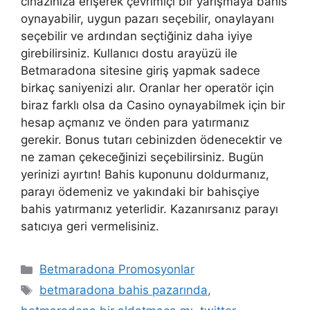
cihazınıza erişerek çevrimiçi bir yarışmaya bahis
oynayabilir, uygun pazarı seçebilir, onaylayanı
seçebilir ve ardından seçtiğiniz daha iyiye
girebilirsiniz. Kullanıcı dostu arayüzü ile
Betmaradona sitesine giriş yapmak sadece
birkaç saniyenizi alır. Oranlar her operatör için
biraz farklı olsa da Casino oynayabilmek için bir
hesap açmanız ve önden para yatırmanız
gerekir. Bonus tutarı cebinizden ödenecektir ve
ne zaman çekeceğinizi seçebilirsiniz. Bugün
yerinizi ayırtın! Bahis kuponunu doldurmanız,
parayı ödemeniz ve yakındaki bir bahisçiye
bahis yatırmanız yeterlidir. Kazanırsanız parayı
satıcıya geri vermelisiniz.
Kategoriler
Betmaradona Promosyonlar
Etiketler
betmaradona bahis pazarında
,