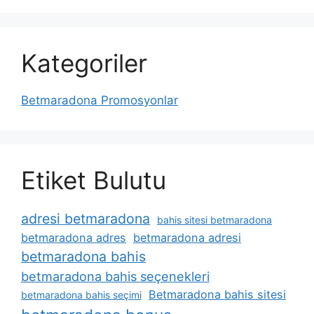
Kategoriler
Betmaradona Promosyonlar
Etiket Bulutu
adresi betmaradona
bahis sitesi betmaradona
betmaradona adres
betmaradona adresi
betmaradona bahis
betmaradona bahis seçenekleri
Betmaradona bahis sitesi
betmaradona bahis seçimi