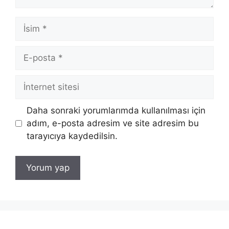
İsim
E-
posta
İnternet
sitesi
Daha sonraki yorumlarımda kullanılması için
adım, e-posta adresim ve site adresim bu
tarayıcıya kaydedilsin.