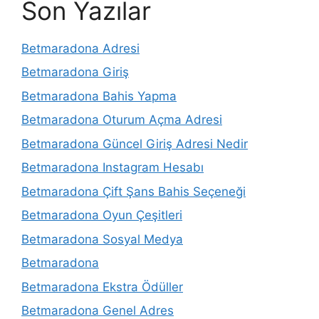
Son Yazılar
Betmaradona Adresi
Betmaradona Giriş
Betmaradona Bahis Yapma
Betmaradona Oturum Açma Adresi
Betmaradona Güncel Giriş Adresi Nedir
Betmaradona Instagram Hesabı
Betmaradona Çift Şans Bahis Seçeneği
Betmaradona Oyun Çeşitleri
Betmaradona Sosyal Medya
Betmaradona
Betmaradona Ekstra Ödüller
Betmaradona Genel Adres