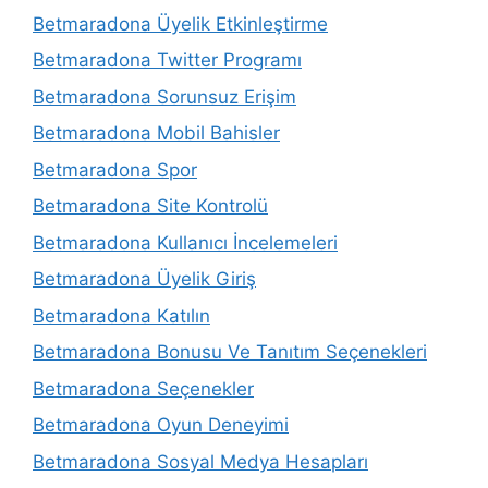
Betmaradona Üyelik Etkinleştirme
Betmaradona Twitter Programı
Betmaradona Sorunsuz Erişim
Betmaradona Mobil Bahisler
Betmaradona Spor
Betmaradona Site Kontrolü
Betmaradona Kullanıcı İncelemeleri
Betmaradona Üyelik Giriş
Betmaradona Katılın
Betmaradona Bonusu Ve Tanıtım Seçenekleri
Betmaradona Seçenekler
Betmaradona Oyun Deneyimi
Betmaradona Sosyal Medya Hesapları