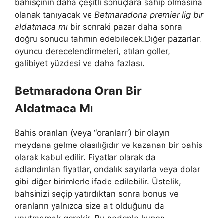
bahisçinin daha çeşitli sonuçlara sahip olmasına
olanak tanıyacak ve
Betmaradona premier lig bir
aldatmaca mı
bir sonraki pazar daha sonra
doğru sonucu tahmin edebilecek.Diğer pazarlar,
oyuncu derecelendirmeleri, atılan goller,
galibiyet yüzdesi ve daha fazlası.
Betmaradona Oran Bir
Aldatmaca Mı
Bahis oranları (veya “oranları”) bir olayın
meydana gelme olasılığıdır ve kazanan bir bahis
olarak kabul edilir. Fiyatlar olarak da
adlandırılan fiyatlar, ondalık sayılarla veya dolar
gibi diğer birimlerle ifade edilebilir. Üstelik,
bahsinizi seçip yatırdıktan sonra bonus ve
oranların yalnızca size ait olduğunu da
unutmamak gerekir. Bu nedenle kupon