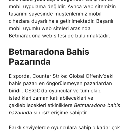
mobil uygulama değildir. Ayrıca web sitemizin
tasarımı sayesinde müşterilerimiz mobil
cihazlara duyarlı hale getirilmektedir. Başarılı
mobil uyumlu web siteleri arasında
Betmaradona web sitesi de bulunmaktadır.
Betmaradona Bahis
Pazarında
E sporda, Counter Strike: Global Offeniv’deki
bahis pazarı en öngörülemeyen pazarlardan
biridir. CS:GO’da oyuncular ve tüm ekip,
istedikleri zaman katılabilecekleri ve
çekilebilecekleri etkinliklere
Betmaradona bahis
pazarında
sınırsız erişime sahiptir.
Farklı seviyelerde oyunculara sahip o kadar çok