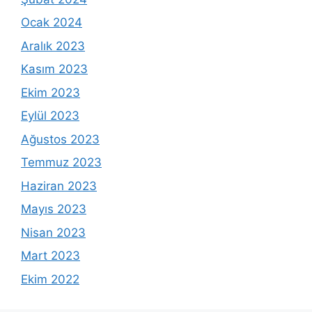
Ocak 2024
Aralık 2023
Kasım 2023
Ekim 2023
Eylül 2023
Ağustos 2023
Temmuz 2023
Haziran 2023
Mayıs 2023
Nisan 2023
Mart 2023
Ekim 2022