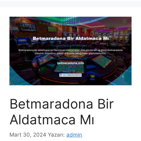
Betmaradona Bir
Aldatmaca Mı
Mart 30, 2024
Yazarı:
admin