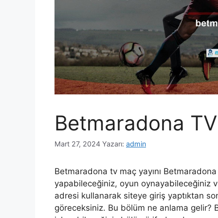
Betmaradona TV 
Mart 27, 2024
Yazarı:
admin
Betmaradona tv maç yayını Betmaradona 
yapabileceğiniz, oyun oynayabileceğiniz v
adresi kullanarak siteye giriş yaptıktan 
göreceksiniz. Bu bölüm ne anlama gelir? B