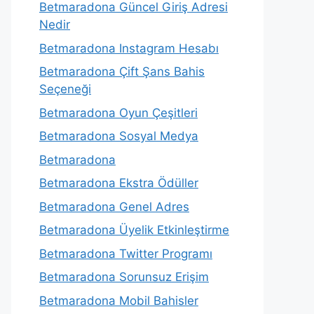
Betmaradona Güncel Giriş Adresi
Nedir
Betmaradona Instagram Hesabı
Betmaradona Çift Şans Bahis
Seçeneği
Betmaradona Oyun Çeşitleri
Betmaradona Sosyal Medya
Betmaradona
Betmaradona Ekstra Ödüller
Betmaradona Genel Adres
Betmaradona Üyelik Etkinleştirme
Betmaradona Twitter Programı
Betmaradona Sorunsuz Erişim
Betmaradona Mobil Bahisler