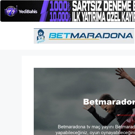
İçeriğe
atla