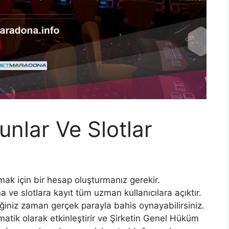
nlar Ve Slotlar
ak için bir hesap oluşturmanız gerekir.
 ve slotlara kayıt tüm uzman kullanıcılara açıktır.
ğiniz zaman gerçek parayla bahis oynayabilirsiniz.
tomatik olarak etkinleştirir ve Şirketin Genel Hüküm