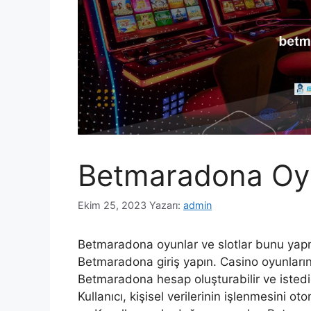
Betmaradona Oyu
Ekim 25, 2023
Yazarı:
admin
Betmaradona oyunlar ve slotlar bunu yapm
Betmaradona giriş yapın. Casino oyunlarına
Betmaradona hesap oluşturabilir ve istedi
Kullanıcı, kişisel verilerinin işlenmesini o