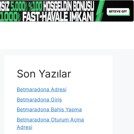
Son Yazılar
Betmaradona Adresi
Betmaradona Giriş
Betmaradona Bahis Yapma
Betmaradona Oturum Açma
Adresi