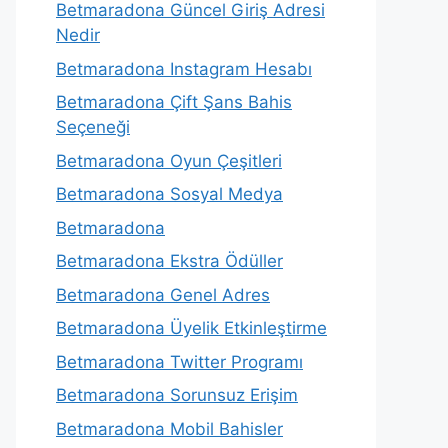
Betmaradona Güncel Giriş Adresi
Nedir
Betmaradona Instagram Hesabı
Betmaradona Çift Şans Bahis
Seçeneği
Betmaradona Oyun Çeşitleri
Betmaradona Sosyal Medya
Betmaradona
Betmaradona Ekstra Ödüller
Betmaradona Genel Adres
Betmaradona Üyelik Etkinleştirme
Betmaradona Twitter Programı
Betmaradona Sorunsuz Erişim
Betmaradona Mobil Bahisler