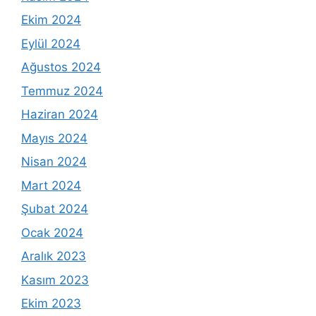
Ekim 2024
Eylül 2024
Ağustos 2024
Temmuz 2024
Haziran 2024
Mayıs 2024
Nisan 2024
Mart 2024
Şubat 2024
Ocak 2024
Aralık 2023
Kasım 2023
Ekim 2023