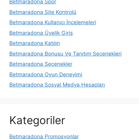
Betmaradona Spor
Betmaradona Site Kontrolü
Betmaradona Kullanıcı İncelemeleri
Betmaradona Üyelik Giriş
Betmaradona Katılın
Betmaradona Bonusu Ve Tanıtım Seçenekleri
Betmaradona Seçenekler
Betmaradona Oyun Deneyimi
Betmaradona Sosyal Medya Hesapları
Kategoriler
Betmaradona Promosyonlar