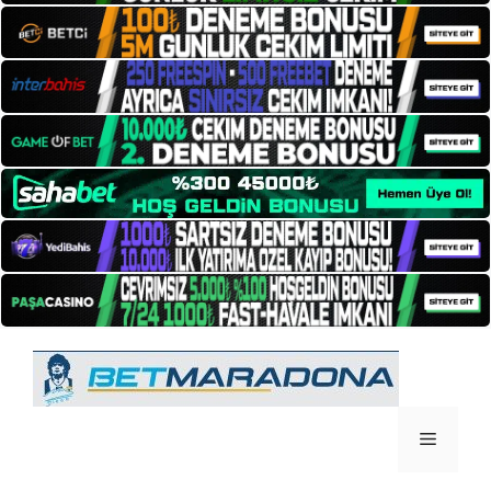
İçeriğe
atla
Menü