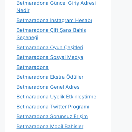
Betmaradona Güncel Giriş Adresi
Nedir
Betmaradona Instagram Hesabı
Betmaradona Çift Şans Bahis
Seçeneği
Betmaradona Oyun Çeşitleri
Betmaradona Sosyal Medya
Betmaradona
Betmaradona Ekstra Ödüller
Betmaradona Genel Adres
Betmaradona Üyelik Etkinleştirme
Betmaradona Twitter Programı
Betmaradona Sorunsuz Erişim
Betmaradona Mobil Bahisler