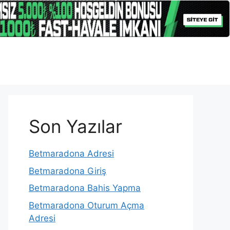
Son Yazılar
Betmaradona Adresi
Betmaradona Giriş
Betmaradona Bahis Yapma
Betmaradona Oturum Açma
Adresi