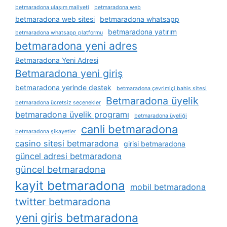
betmaradona ulaşım maliyeti
betmaradona web
betmaradona web sitesi
betmaradona whatsapp
betmaradona yatırım
betmaradona whatsapp platformu
betmaradona yeni adres
Betmaradona Yeni Adresi
Betmaradona yeni giriş
betmaradona yerinde destek
betmaradona çevrimiçi bahis sitesi
Betmaradona üyelik
betmaradona ücretsiz seçenekler
betmaradona üyelik programı
betmaradona üyeliği
canli betmaradona
betmaradona şikayetler
casino sitesi betmaradona
girisi betmaradona
güncel adresi betmaradona
güncel betmaradona
kayit betmaradona
mobil betmaradona
twitter betmaradona
yeni giris betmaradona