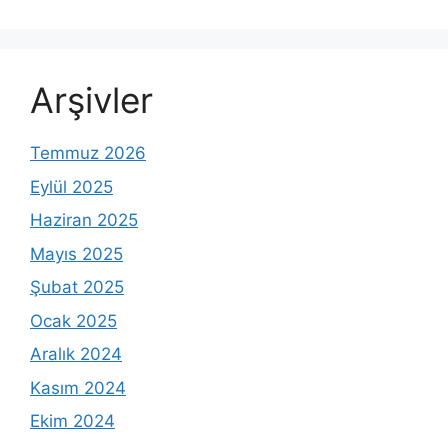
Arşivler
Temmuz 2026
Eylül 2025
Haziran 2025
Mayıs 2025
Şubat 2025
Ocak 2025
Aralık 2024
Kasım 2024
Ekim 2024