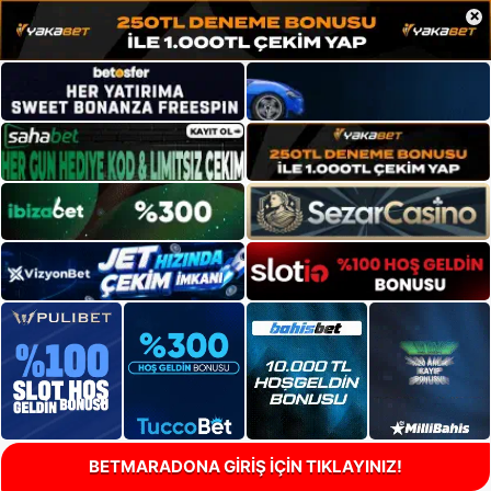
×
BETMARADONA GİRİŞ İÇİN TIKLAYINIZ!