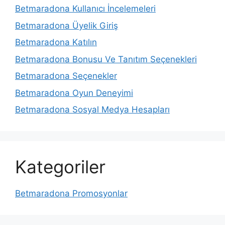
Betmaradona Kullanıcı İncelemeleri
Betmaradona Üyelik Giriş
Betmaradona Katılın
Betmaradona Bonusu Ve Tanıtım Seçenekleri
Betmaradona Seçenekler
Betmaradona Oyun Deneyimi
Betmaradona Sosyal Medya Hesapları
Kategoriler
Betmaradona Promosyonlar