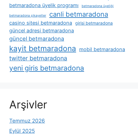
betmaradona üyelik programı
betmaradona üyeliği
canli betmaradona
betmaradona şikayetler
casino sitesi betmaradona
girisi betmaradona
güncel adresi betmaradona
güncel betmaradona
kayit betmaradona
mobil betmaradona
twitter betmaradona
yeni giris betmaradona
Arşivler
Temmuz 2026
Eylül 2025