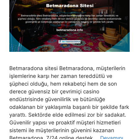
Betmaradona sitesi Betmaradona, müşterilerin
işlemlerine karşı her zaman tereddütlü ve
şüpheci olduğu, hem rekabetçi hem de son
derece güvensiz bir çevrimiçi casino
endüstrisinde güvenilirlik ve bütünlüğe
odaklanan bir yaklaşımla başarılı bir şekilde fark
yarattı. Sektörde elde edilmesi zor bir sadakat.
Güvenilir yapısı ve proaktif müşteri hizmetleri
sistemi ile müşterilerinin güvenini kazanan
Betmaradona, 7/24 online destek …
Devamını