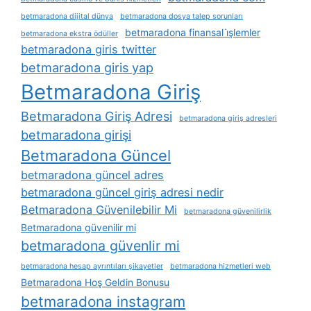
betmaradona dijital dünya
betmaradona dosya talep sorunları
betmaradona finansal i̇şlemler
betmaradona ekstra ödüller
betmaradona giris twitter
betmaradona giris yap
Betmaradona Giriş
Betmaradona Giriş Adresi
betmaradona giriş adresleri
betmaradona girişi
Betmaradona Güncel
betmaradona güncel adres
betmaradona güncel giriş adresi nedir
Betmaradona Güvenilebilir Mi
betmaradona güvenilirlik
Betmaradona güvenilir mi
betmaradona güvenlir mi
betmaradona hesap ayrıntıları şikayetler
betmaradona hizmetleri web
Betmaradona Hoş Geldin Bonusu
betmaradona instagram