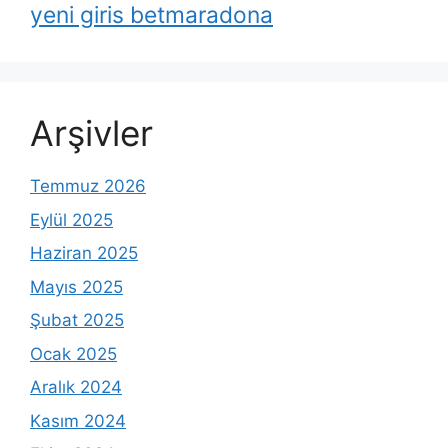
yeni giris betmaradona
Arşivler
Temmuz 2026
Eylül 2025
Haziran 2025
Mayıs 2025
Şubat 2025
Ocak 2025
Aralık 2024
Kasım 2024