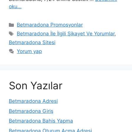
oku…
Kategoriler
Betmaradona Promosyonlar
Etiketler
Betmaradona İle İlgili Şikayet Ve Yorumlar
,
Betmaradona Sitesi
Yorum yap
Son Yazılar
Betmaradona Adresi
Betmaradona Giriş
Betmaradona Bahis Yapma
Betmaradona Oturum Açma Adresi