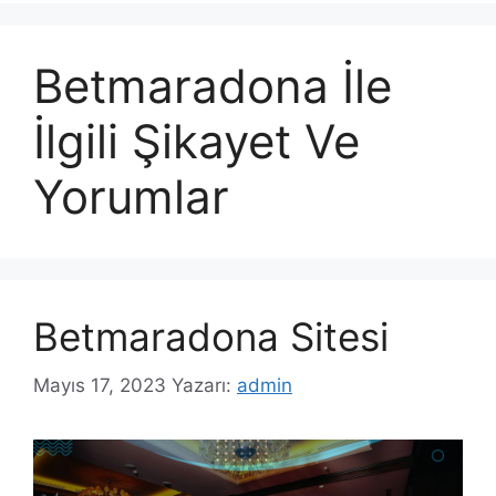
Betmaradona İle
İlgili Şikayet Ve
Yorumlar
Betmaradona Sitesi
Mayıs 17, 2023
Yazarı:
admin