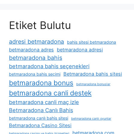
Etiket Bulutu
adresi betmaradona
bahis sitesi betmaradona
betmaradona adres
betmaradona adresi
betmaradona bahis
betmaradona bahis seçenekleri
Betmaradona bahis sitesi
betmaradona bahis seçimi
betmaradona bonus
betmaradona bonuslar
betmaradona canli destek
betmaradona canli maç izle
Betmaradona Canlı Bahis
betmaradona canlı bahis sitesi
betmaradona canlı oyunlar
Betmaradona Casino Sitesi
betmaradona com
betmaradona casino ve bahis hizmetleri