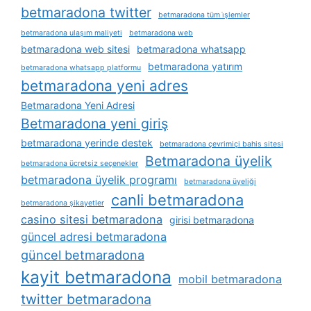
betmaradona twitter
betmaradona tüm i̇şlemler
betmaradona ulaşım maliyeti
betmaradona web
betmaradona web sitesi
betmaradona whatsapp
betmaradona yatırım
betmaradona whatsapp platformu
betmaradona yeni adres
Betmaradona Yeni Adresi
Betmaradona yeni giriş
betmaradona yerinde destek
betmaradona çevrimiçi bahis sitesi
Betmaradona üyelik
betmaradona ücretsiz seçenekler
betmaradona üyelik programı
betmaradona üyeliği
canli betmaradona
betmaradona şikayetler
casino sitesi betmaradona
girisi betmaradona
güncel adresi betmaradona
güncel betmaradona
kayit betmaradona
mobil betmaradona
twitter betmaradona