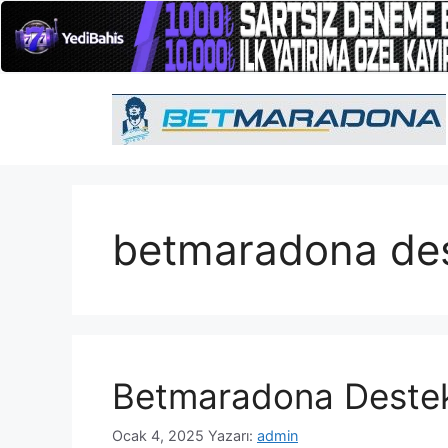
İçeriğe
atla
betmaradona des
Betmaradona Destek
Ocak 4, 2025
Yazarı:
admin