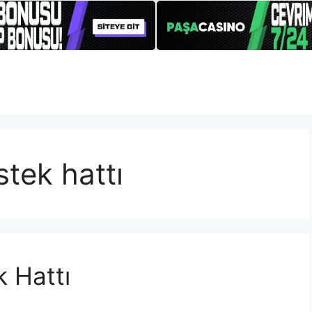
tek hattı
 Hattı