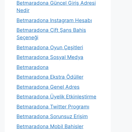
Betmaradona Güncel Giriş Adresi
Nedir
Betmaradona Instagram Hesabı
Betmaradona Çift Şans Bahis
Seçeneği
Betmaradona Oyun Çeşitleri
Betmaradona Sosyal Medya
Betmaradona
Betmaradona Ekstra Ödüller
Betmaradona Genel Adres
Betmaradona Üyelik Etkinleştirme
Betmaradona Twitter Programı
Betmaradona Sorunsuz Erişim
Betmaradona Mobil Bahisler