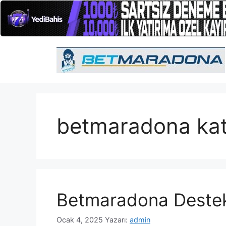
İçeriğe
atla
betmaradona katı
Betmaradona Destek
Ocak 4, 2025
Yazarı:
admin